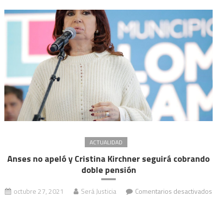
$18.
en
may
y
junio
ACTUALIDAD
Anses no apeló y Cristina Kirchner seguirá cobrando
doble pensión
octubre 27, 2021
Será Justicia
Comentarios desactivados
en
Anses