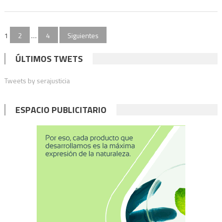
del
tercer
Paginación
bono
1
2
…
4
Siguientes
a
de
ÚLTIMOS TWETS
los
entradas
que
Tweets by serajusticia
optaron
el
cobro
ESPACIO PUBLICITARIO
por
CBU