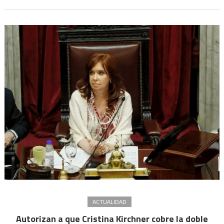
200
jueces
y
fiscales
para
que
se
jubilen
ahora
o
retiren
el
trámite
ACTUALIDAD
Autorizan a que Cristina Kirchner cobre la doble