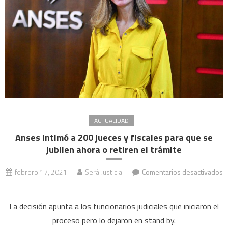
haberes
ACTUALIDAD
Anses intimó a 200 jueces y fiscales para que se
jubilen ahora o retiren el trámite
febrero 17, 2021
Será Justicia
Comentarios desactivados
en
Anses
La decisión apunta a los funcionarios judiciales que iniciaron el
intimó
proceso pero lo dejaron en stand by.
a