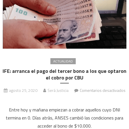
ACTUALIDAD
IFE: arranca el pago del tercer bono a los que optaron
el cobro por CBU
agosto 25, 2020
Será Justicia
Comentarios desactivados
en
IFE:
Entre hoy y mañana empiezan a cobrar aquellos cuyo DNI
arranca
termina en 0. Días atrás, ANSES cambió las condiciones para
el
acceder al bono de $10.000.
pago