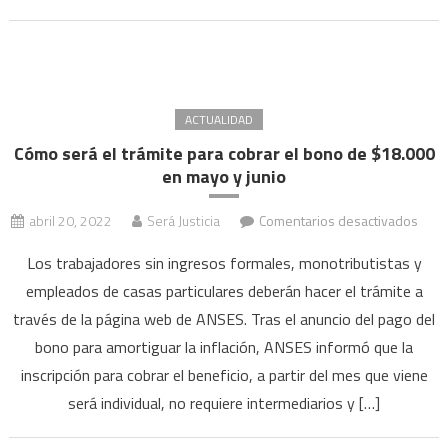
paso
por
paso
cóm
ACTUALIDAD
anot
Cómo será el trámite para cobrar el bono de $18.000
en mayo y junio
en
abril 20, 2022
Será Justicia
Comentarios desactivados
Cóm
Los trabajadores sin ingresos formales, monotributistas y
será
empleados de casas particulares deberán hacer el trámite a
el
través de la página web de ANSES. Tras el anuncio del pago del
trámi
para
bono para amortiguar la inflación, ANSES informó que la
cobr
inscripción para cobrar el beneficio, a partir del mes que viene
el
será individual, no requiere intermediarios y […]
bon
de