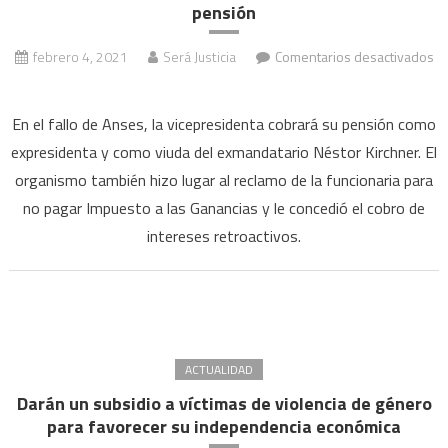
pensión
febrero 4, 2021
Será Justicia
Comentarios desactivados
en
Autorizan
En el fallo de Anses, la vicepresidenta cobrará su pensión como
a
expresidenta y como viuda del exmandatario Néstor Kirchner. El
que
organismo también hizo lugar al reclamo de la funcionaria para
Cristina
no pagar Impuesto a las Ganancias y le concedió el cobro de
Kirchner
cobre
intereses retroactivos.
la
doble
pensión
ACTUALIDAD
Darán un subsidio a víctimas de violencia de género
para favorecer su independencia económica