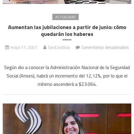
ACTUALIDAD
Aumentan las jubilaciones a partir de junio: cómo
quedarán los haberes
mayo 11, 2021
Será Justicia
Comentarios desactivados
en
Aumentan
Según dio a conocer la Administración Nacional de la Seguridad
las
Social (Anses), habrá un incremento del 12,12%, por lo que el
jubilaciones
mínimo ascenderá a $23.064.
a
partir
de
junio:
cómo
quedarán
los