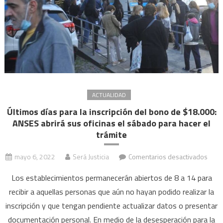
ACTUALIDAD
Últimos días para la inscripción del bono de $18.000:
ANSES abrirá sus oficinas el sábado para hacer el
trámite
en
mayo 6, 2022
Será Justicia
Comentarios desactivados
Últi
Los establecimientos permanecerán abiertos de 8 a 14 para
días
recibir a aquellas personas que aún no hayan podido realizar la
para
inscripción y que tengan pendiente actualizar datos o presentar
la
inscr
documentación personal. En medio de la desesperación para la