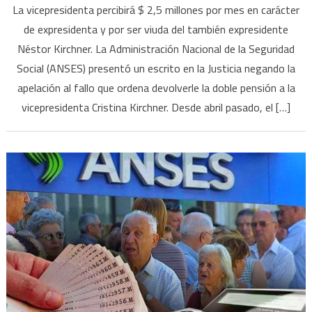
La vicepresidenta percibirá $ 2,5 millones por mes en carácter
no
de expresidenta y por ser viuda del también expresidente
apeló
Néstor Kirchner. La Administración Nacional de la Seguridad
y
Social (ANSES) presentó un escrito en la Justicia negando la
Cristina
Kirchner
apelación al fallo que ordena devolverle la doble pensión a la
seguirá
vicepresidenta Cristina Kirchner. Desde abril pasado, el […]
cobrando
doble
pensión