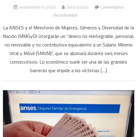
septiembre 9, 2020
Será Justicia
Comentarios
en
desactivados
Darán
La ANSES y el Ministerio de Mujeres, Géneros y Diversidad de la
un
Nación (MMGyD) otorgarán un “dinero no reintegrable, personal,
subsidio
no renovable y no contributiva equivalente a un Salario Mínimo
a
Vital y Móvil (SMVM)”, que se abonará durante seis meses
víctimas
de
consecutivos. Lo económico suele ser una de las grandes
violencia
barreras que impide a las víctimas […]
de
género
para
favorecer
su
independencia
económica