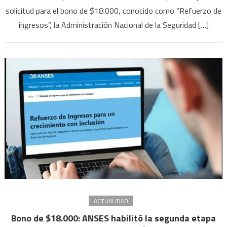
del
solicitud para el bono de $18.000, conocido como “Refuerzo de
bono
ingresos”, la Administración Nacional de la Seguridad […]
de
$18.
ANSE
abrir
sus
ofici
el
sába
para
hace
el
trámi
ACTUALIDAD
Bono de $18.000: ANSES habilitó la segunda etapa