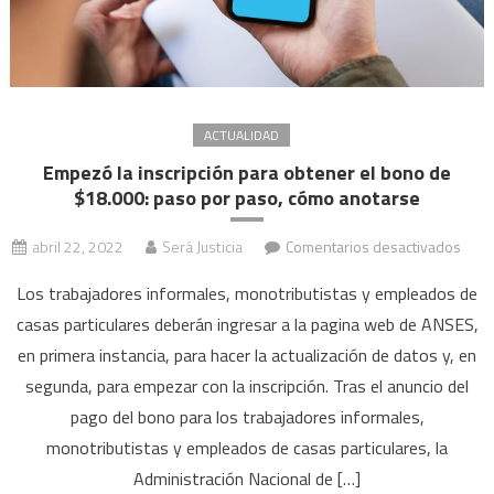
ACTUALIDAD
Empezó la inscripción para obtener el bono de
$18.000: paso por paso, cómo anotarse
en
abril 22, 2022
Será Justicia
Comentarios desactivados
Emp
Los trabajadores informales, monotributistas y empleados de
la
casas particulares deberán ingresar a la pagina web de ANSES,
inscr
en primera instancia, para hacer la actualización de datos y, en
para
obte
segunda, para empezar con la inscripción. Tras el anuncio del
el
pago del bono para los trabajadores informales,
bon
monotributistas y empleados de casas particulares, la
de
Administración Nacional de […]
$18.