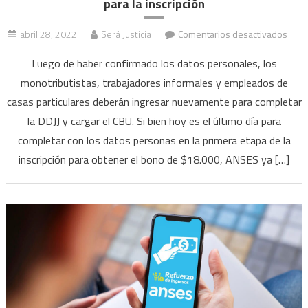
para la inscripción
en
abril 28, 2022
Será Justicia
Comentarios desactivados
Bon
Luego de haber confirmado los datos personales, los
de
monotributistas, trabajadores informales y empleados de
$18.
casas particulares deberán ingresar nuevamente para completar
ANS
habil
la DDJJ y cargar el CBU. Si bien hoy es el último día para
la
completar con los datos personas en la primera etapa de la
segu
inscripción para obtener el bono de $18.000, ANSES ya […]
etap
para
la
inscr