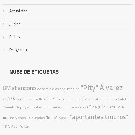
Actualidad
Juicios
Fallos
Programa
NUBE DE ETIQUETAS
"Pity" Álvarez
8M
abandono
22 femicidios
abal medina
2019
abandonado
#8N
Abel Pintos
Abel Leonardo Espósito
- Leandro Galetti -
9 de Julio
Daniela Dupuy - Elizabeth (comunicación telefónica)
2021
+ATR
“aportantes truchos”
"Indio" Solari
#NiUnaMenos
1diputados
15 N
Abel Furlán