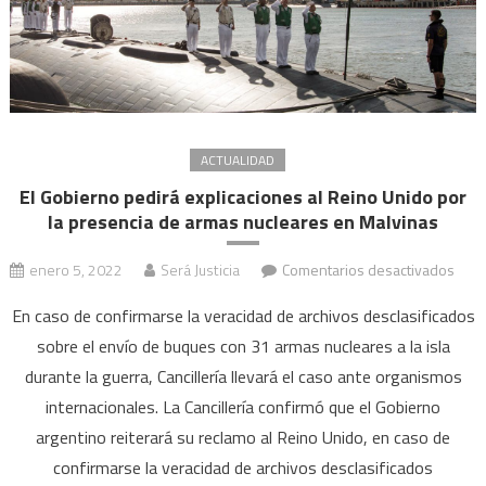
ACTUALIDAD
El Gobierno pedirá explicaciones al Reino Unido por
la presencia de armas nucleares en Malvinas
en
enero 5, 2022
Será Justicia
Comentarios desactivados
El
En caso de confirmarse la veracidad de archivos desclasificados
Gobi
sobre el envío de buques con 31 armas nucleares a la isla
pedi
durante la guerra, Cancillería llevará el caso ante organismos
expl
al
internacionales. La Cancillería confirmó que el Gobierno
Rein
argentino reiterará su reclamo al Reino Unido, en caso de
Unid
confirmarse la veracidad de archivos desclasificados
por