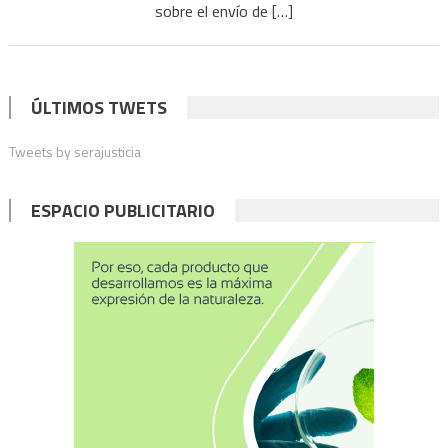
sobre el envío de […]
la
pres
de
arma
ÚLTIMOS TWETS
nucl
en
Tweets by serajusticia
Malv
ESPACIO PUBLICITARIO