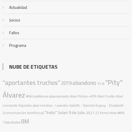
Actualidad
Juicios
Fallos
Programa
NUBE DE ETIQUETAS
"Pity"
“aportantes truchos”
abandono
2019
15 N
Álvarez
#NiUnaMenos
abandonado
Abel Pintos
+ATR
Abel Furlán
Abel
Leonardo Espósito
abal medina
- Leandro Galetti - Daniela Dupuy - Elizabeth
"Indio" Solari
9 de Julio
(comunicación telefónica)
2021
22 femicidios
#8N
8M
1diputados