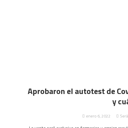
Aprobaron el autotest de Cov
y cu
enero 6, 2022
Será