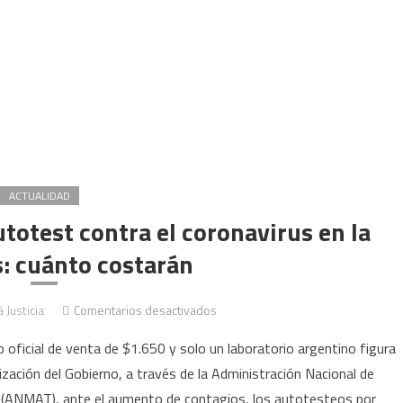
ACTUALIDAD
utotest contra el coronavirus en la
: cuánto costarán
en
 Justicia
Comentarios desactivados
Empieza
o oficial de venta de $1.650 y solo un laboratorio argentino figura
la
ización del Gobierno, a través de la Administración Nacional de
venta
(ANMAT), ante el aumento de contagios, los autotesteos por
de