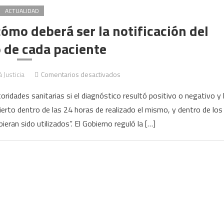
ACTUALIDAD
ómo deberá ser la notificación del
 de cada paciente
en
 Justicia
Comentarios desactivados
Autotest
ridades sanitarias si el diagnóstico resultó positivo o negativo y 
de
ierto dentro de las 24 horas de realizado el mismo, y dentro de los
coronavirus:
eran sido utilizados”. El Gobierno reguló la […]
cómo
deberá
ser
la
notificación
del
resultado
de
cada