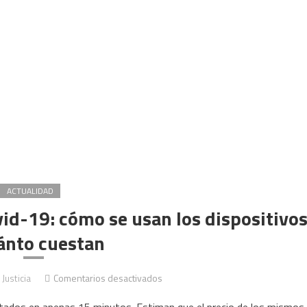
ACTUALIDAD
id-19: cómo se usan los dispositivo
ánto cuestan
en
 Justicia
Comentarios desactivados
Aprobaron