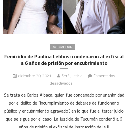
ACTUALIDAD
Femicidio de Paulina Lebbos: condenaron al exfiscal
a 6 años de prisión por encubrimiento
diciembre 30, 2021
Será Justicia
Comentarios
en
desactivados
Femicidio
Se trata de Carlos Albaca, quien fue condenado por unanimidad
de
por el delito de “incumplimiento de deberes de funcionario
Paulina
público y encubrimiento agravado”, en lo que fue el tercer juicio
Lebbos:
que se sigue por el caso. La Justicia de Tucumán condenó a 6
condenaron
al
años de prisión al exfiscal de Instrucción de la II