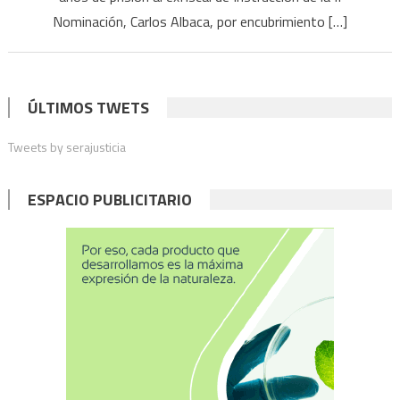
exfiscal
Nominación, Carlos Albaca, por encubrimiento […]
a
6
años
de
ÚLTIMOS TWETS
prisión
Tweets by serajusticia
por
encubrimiento
ESPACIO PUBLICITARIO