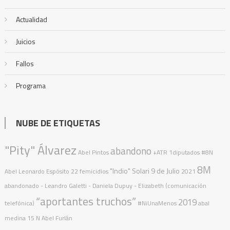
Actualidad
Juicios
Fallos
Programa
NUBE DE ETIQUETAS
"Pity" Álvarez
abandono
Abel Pintos
+ATR
1diputados
#8N
8M
"Indio" Solari
9 de Julio
Abel Leonardo Espósito
22 femicidios
2021
abandonado
- Leandro Galetti - Daniela Dupuy - Elizabeth (comunicación
“aportantes truchos”
2019
telefónica)
#NiUnaMenos
abal
medina
15 N
Abel Furlán