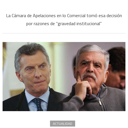
en
La
La Cámara de Apelaciones en lo Comercial tomó esa decisión
Justicia
por razones de “gravedad institucional”
ordenó
intervenir
el
Correo
Argentino
ACTUALIDAD