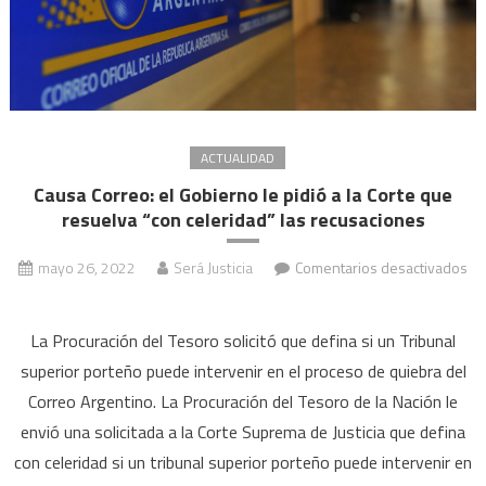
ACTUALIDAD
Causa Correo: el Gobierno le pidió a la Corte que
resuelva “con celeridad” las recusaciones
mayo 26, 2022
Será Justicia
Comentarios desactivados
en
Causa
La Procuración del Tesoro solicitó que defina si un Tribunal
Correo:
superior porteño puede intervenir en el proceso de quiebra del
el
Correo Argentino. La Procuración del Tesoro de la Nación le
Gobierno
envió una solicitada a la Corte Suprema de Justicia que defina
le
pidió
con celeridad si un tribunal superior porteño puede intervenir en
a