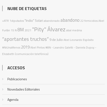
NUBE DE ETIQUETAS
abandono
"Indio" Solari
+ATR
1diputados
abandonado
22 femicidios
Abel
"Pity" Álvarez
8M
Furlán
15 N
2021
abal medina
“aportantes truchos”
9 de Julio
Abel Leonardo Espósito
2019
#NiUnaMenos
Abel Pintos
#8N
- Leandro Galetti - Daniela Dupuy -
Elizabeth (comunicación telefónica)
ACCESOS
Publicaciones
Novedades Editoriales
Agenda