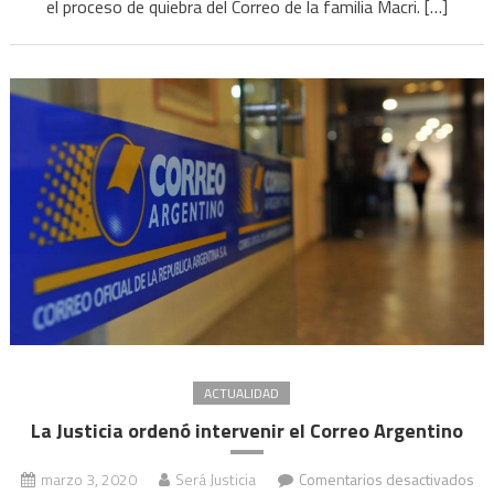
el proceso de quiebra del Correo de la familia Macri. […]
la
Corte
que
resuelva
“con
celeridad”
las
recusaciones
ACTUALIDAD
La Justicia ordenó intervenir el Correo Argentino
marzo 3, 2020
Será Justicia
Comentarios desactivados