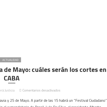
ACTUALIDAD
a de Mayo: cuáles serán los cortes en
CABA
en
rá Justicia
Comentarios desactivados
Día
avia y 25 de Mayo. A partir de las 15 habrá un “Festival Ciudadano”
de