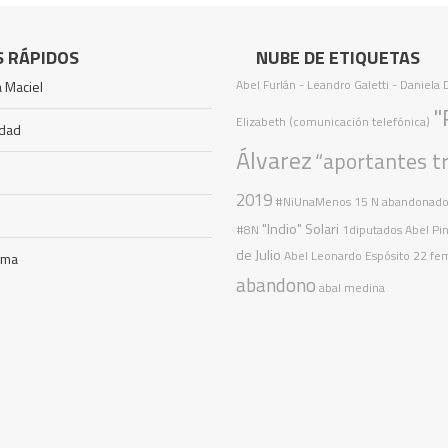
S RÁPIDOS
NUBE DE ETIQUETAS
Abel Furlán
- Leandro Galetti - Daniela
 Maciel
"
Elizabeth (comunicación telefónica)
idad
Álvarez
“aportantes t
2019
#NiUnaMenos
15 N
abandonad
"Indio" Solari
#8N
1diputados
Abel Pi
de Julio
Abel Leonardo Espósito
22 fem
ama
abandono
abal medina