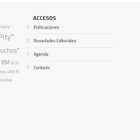
ACCESOS
 Dupuy -
Publicaciones
Pity"
Novedades Editoriales
ruchos”
Agenda
8M
o
2021
Contacto
9
ntos
+ATR
icidios