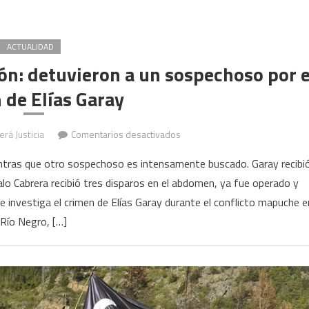
ACTUALIDAD
ón: detuvieron a un sospechoso por e
 de Elías Garay
en
erá Justicia
Comentarios desactivados
Conflicto
ntras que otro sospechoso es intensamente buscado. Garay recibi
mapuche
o Cabrera recibió tres disparos en el abdomen, ya fue operado y
en
 investiga el crimen de Elías Garay durante el conflicto mapuche e
El
Bolsón:
Río Negro, […]
detuvieron
a
un
sospechoso
por