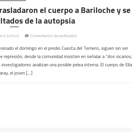
asladaron el cuerpo a Bariloche y se
ltados de la autopsia
en
erá Justicia
Comentarios desactivados
Muerte
sinado el domingo en el predio Cuesta del Ternero, siguen sin ser
de
e represión, desde la comunidad insisten en señalar a “dos sicarios
joven
nvestigadores analizan una posible pelea interna. El cuerpo de Elí
mapuche:
trasladaron
aray, el joven […]
el
cuerpo
a
Bariloche
y
se
esperan
resultados