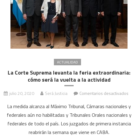
ACTUALIDAD
La Corte Suprema levanta la feria extraordinaria:
cómo será la vuelta a la actividad
en
julio 20, 2020
Será Justicia
Comentarios desactivados
La
La medida alcanza al Máximo Tribunal, Cámaras nacionales y
Corte
federales aún no habilitadas y Tribunales Orales nacionales y
Supr
federales de todo el país. Los juzgados de primera instancia
levan
la
reabrirán la semana que viene en CABA.