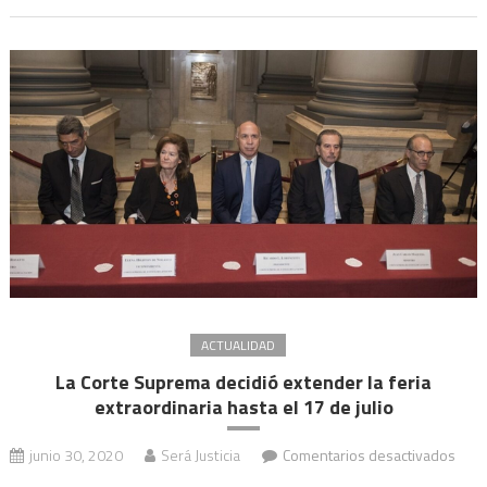
feria
extra
cóm
será
la
vuelt
a
la
activ
ACTUALIDAD
La Corte Suprema decidió extender la feria
extraordinaria hasta el 17 de julio
en
junio 30, 2020
Será Justicia
Comentarios desactivados
La