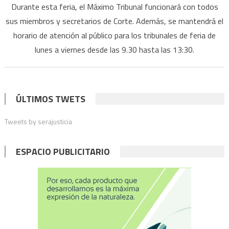
Durante esta feria, el Máximo Tribunal funcionará con todos
Cort
sus miembros y secretarios de Corte. Además, se mantendrá el
Sup
horario de atención al público para los tribunales de feria de
deci
exte
lunes a viernes desde las 9.30 hasta las 13:30.
la
feria
extra
ÚLTIMOS TWETS
hast
el
Tweets by serajusticia
17
de
ESPACIO PUBLICITARIO
julio