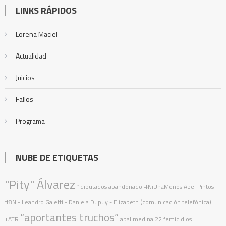
LINKS RÁPIDOS
Lorena Maciel
Actualidad
Juicios
Fallos
Programa
NUBE DE ETIQUETAS
"Pity" Álvarez
1diputados
abandonado
#NiUnaMenos
Abel Pintos
#8N
- Leandro Galetti - Daniela Dupuy - Elizabeth (comunicación telefónica)
“aportantes truchos”
+ATR
abal medina
22 femicidios