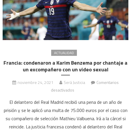
ACTUALIDAD
Francia: condenaron a Karim Benzema por chantaje a
un excompañero con un video sexual
noviembre 24, 2021
Será Justicia
Comentarios
en
desactivados
Francia:
El delantero del Real Madrid recibió una pena de un año de
condenaron
prisión y se le aplicó una multa de 75.000 euros por el caso con
a
su compañero de selección Mathieu Valbuena. Irá a la cárcel si
Karim
reincide. La justicia francesa condenó al delantero del Real
Benzema