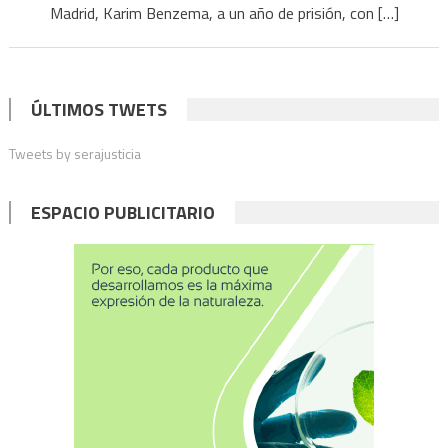
por
Madrid, Karim Benzema, a un año de prisión, con […]
chantaje
a
un
ÚLTIMOS TWETS
excompañero
con
Tweets by serajusticia
un
video
sexual
ESPACIO PUBLICITARIO