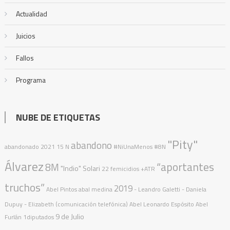
Actualidad
Juicios
Fallos
Programa
NUBE DE ETIQUETAS
"Pity"
abandono
abandonado
2021
15 N
#NiUnaMenos
#8N
Álvarez
“aportantes
8M
"Indio" Solari
22 femicidios
+ATR
truchos”
2019
Abel Pintos
abal medina
- Leandro Galetti - Daniela
Dupuy - Elizabeth (comunicación telefónica)
Abel Leonardo Espósito
Abel
9 de Julio
Furlán
1diputados