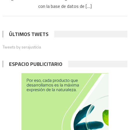
en
con la base de datos de […]
una
botella
no
figura
ÚLTIMOS TWETS
en
Tweets by serajusticia
la
base
de
ESPACIO PUBLICITARIO
datos
de
Migraciones