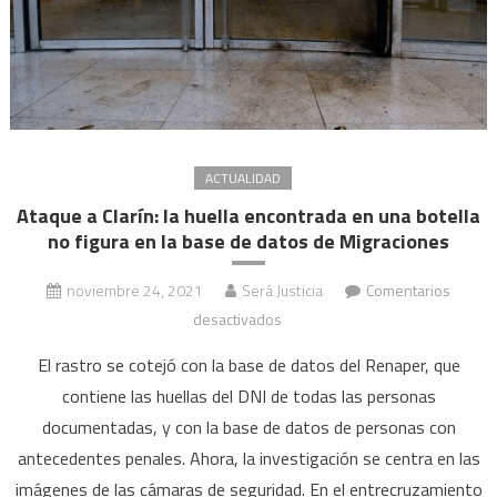
ACTUALIDAD
Ataque a Clarín: la huella encontrada en una botella
no figura en la base de datos de Migraciones
noviembre 24, 2021
Será Justicia
Comentarios
en
desactivados
Ataque
El rastro se cotejó con la base de datos del Renaper, que
a
contiene las huellas del DNI de todas las personas
Clarín:
documentadas, y con la base de datos de personas con
la
antecedentes penales. Ahora, la investigación se centra en las
huella
encontrada
imágenes de las cámaras de seguridad. En el entrecruzamiento