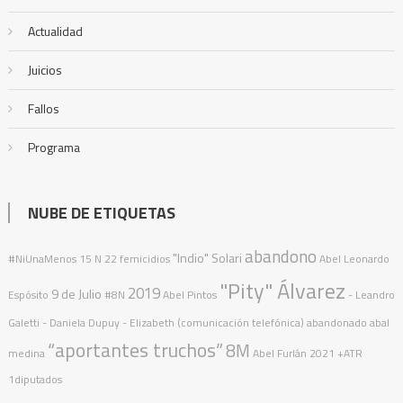
Actualidad
Juicios
Fallos
Programa
NUBE DE ETIQUETAS
abandono
"Indio" Solari
#NiUnaMenos
15 N
22 femicidios
Abel Leonardo
"Pity" Álvarez
2019
9 de Julio
Espósito
#8N
Abel Pintos
- Leandro
Galetti - Daniela Dupuy - Elizabeth (comunicación telefónica)
abandonado
abal
“aportantes truchos”
8M
medina
Abel Furlán
2021
+ATR
1diputados