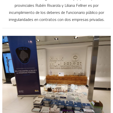
denuncian
provinciales Rubén Rivarola y Liliana Fellner es por
a
incumplimiento de los deberes de funcionario público por
Gerardo
irregularidades en contratos con dos empresas privadas.
Morales
y
a
dos
legisladores
por
irregularidades
en
contrataciones