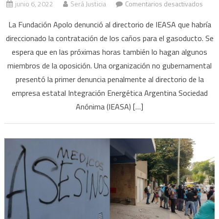
en
junio 6, 2022
Será Justicia
Comentarios desactivados
Gaso
La Fundación Apolo denunció al directorio de IEASA que habría
Nést
direccionado la contratación de los caños para el gasoducto. Se
Kirch
espera que en las próximas horas también lo hagan algunos
pres
la
miembros de la oposición. Una organización no gubernamental
prime
presentó la primer denuncia penalmente al directorio de la
denu
empresa estatal Integración Energética Argentina Sociedad
para
Anónima (IEASA) […]
inves
las
presu
irreg