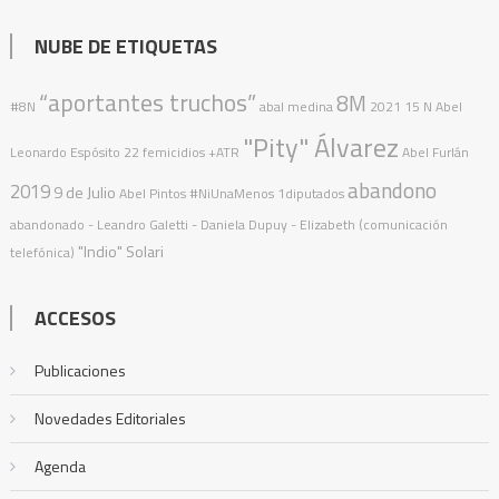
NUBE DE ETIQUETAS
“aportantes truchos”
8M
#8N
abal medina
2021
15 N
Abel
"Pity" Álvarez
Leonardo Espósito
22 femicidios
+ATR
Abel Furlán
abandono
2019
9 de Julio
Abel Pintos
#NiUnaMenos
1diputados
abandonado
- Leandro Galetti - Daniela Dupuy - Elizabeth (comunicación
"Indio" Solari
telefónica)
ACCESOS
Publicaciones
Novedades Editoriales
Agenda