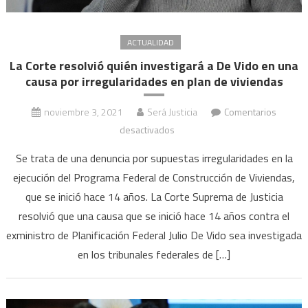
ACTUALIDAD
La Corte resolvió quién investigará a De Vido en una
causa por irregularidades en plan de viviendas
noviembre 3, 2021
Será Justicia
Comentarios
en
desactivados
La
Se trata de una denuncia por supuestas irregularidades en la
Corte
ejecución del Programa Federal de Construcción de Viviendas,
resolvió
que se inició hace 14 años. La Corte Suprema de Justicia
quién
resolvió que una causa que se inició hace 14 años contra el
investigará
a
exministro de Planificación Federal Julio De Vido sea investigada
De
en los tribunales federales de […]
Vido
en
una