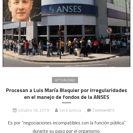
director
ACTUALIDAD
Procesan a Luis María Blaquier por irregularidades
en el manejo de fondos de la ANSES
octubre 18, 2019
Será Justicia
Comment(1)
Es por “negociaciones incompatibles con la función pública”
durante su paso por el organismo.