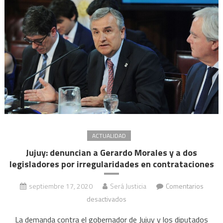
causa
por
irregularidades
en
plan
de
viviendas
ACTUALIDAD
Jujuy: denuncian a Gerardo Morales y a dos
legisladores por irregularidades en contrataciones
septiembre 17, 2020
Será Justicia
Comentarios
en
desactivados
Jujuy:
La demanda contra el gobernador de Jujuy y los diputados