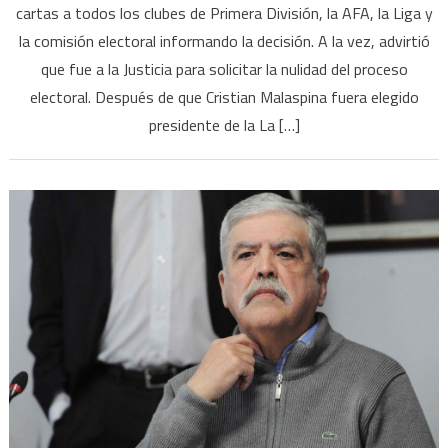
cartas a todos los clubes de Primera División, la AFA, la Liga y
de
la comisión electoral informando la decisión. A la vez, advirtió
Fútbol:
que fue a la Justicia para solicitar la nulidad del proceso
Tinelli
impugnó
electoral. Después de que Cristian Malaspina fuera elegido
la
presidente de la La […]
lista
de
Malaspina
y
denunció
irregularidades