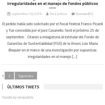
irregularidades en el manejo de fondos públicos
septiembre 19, 2019
Será Justicia
Comment(1)
El pedido había sido solicitado por el fiscal federal Franco Picardi
y fue concedida por el juez Casanello. Será el próximo 25 de
septiembre. Citaron a indagatoria al extitular del Fondo de
Garantías de Sustentabilidad (FGS) de la Anses Luis Maria
Blaquier en el marco de una investigación por supuestas
irregularidades en el manejo […]
Paginación
1
2
Siguientes
de
ÚLTIMOS TWETS
entradas
Tweets by serajusticia