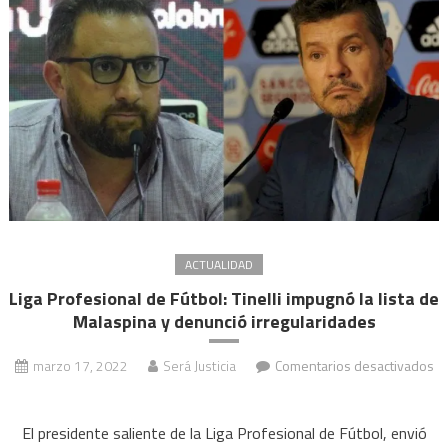
Belgr
ACTUALIDAD
Liga Profesional de Fútbol: Tinelli impugnó la lista de
Malaspina y denunció irregularidades
marzo 17, 2022
Será Justicia
Comentarios desactivados
en
Liga
El presidente saliente de la Liga Profesional de Fútbol, envió
Profesional