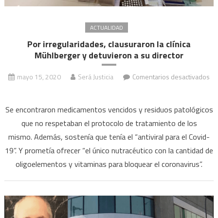
ACTUALIDAD
Por irregularidades, clausuraron la clínica
Mühlberger y detuvieron a su director
mayo 15, 2020
Será Justicia
Comentarios desactivados
en
Por
Se encontraron medicamentos vencidos y residuos patológicos
irregularidades,
que no respetaban el protocolo de tratamiento de los
clausuraron
mismo. Además, sostenía que tenía el “antiviral para el Covid-
la
19”. Y prometía ofrecer “el único nutracéutico con la cantidad de
clínica
Mühlberger
oligoelementos y vitaminas para bloquear el coronavirus”.
y
detuvieron
a
su