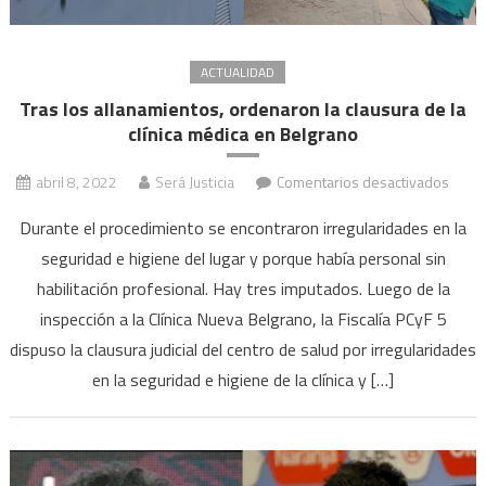
ACTUALIDAD
Tras los allanamientos, ordenaron la clausura de la
clínica médica en Belgrano
en
abril 8, 2022
Será Justicia
Comentarios desactivados
Tras
Durante el procedimiento se encontraron irregularidades en la
los
seguridad e higiene del lugar y porque había personal sin
allan
habilitación profesional. Hay tres imputados. Luego de la
orde
la
inspección a la Clínica Nueva Belgrano, la Fiscalía PCyF 5
claus
dispuso la clausura judicial del centro de salud por irregularidades
de
en la seguridad e higiene de la clínica y […]
la
clínic
médi
en