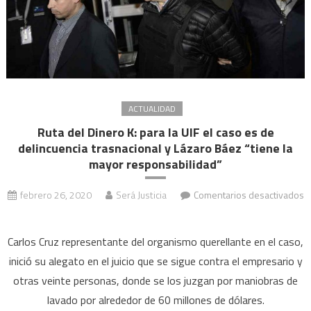
ACTUALIDAD
Ruta del Dinero K: para la UIF el caso es de
delincuencia trasnacional y Lázaro Báez “tiene la
mayor responsabilidad”
febrero 26, 2020
Será Justicia
Comentarios desactivados
en
Ruta
Carlos Cruz representante del organismo querellante en el caso,
del
inició su alegato en el juicio que se sigue contra el empresario y
Dinero
otras veinte personas, donde se los juzgan por maniobras de
K:
lavado por alrededor de 60 millones de dólares.
para