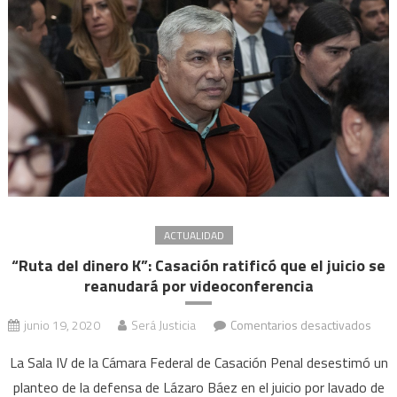
el
juicio
a
Lázar
Báez
ACTUALIDAD
“Ruta del dinero K”: Casación ratificó que el juicio se
reanudará por videoconferencia
en
junio 19, 2020
Será Justicia
Comentarios desactivados
“Rut
La Sala IV de la Cámara Federal de Casación Penal desestimó un
del
planteo de la defensa de Lázaro Báez en el juicio por lavado de
dine