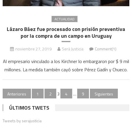
ACTUALIDAD
Lázaro Báez fue procesado con prisión preventiva
por la compra de un campo en Uruguay
noviembre 27, 2019
Será Justicia
Comment(1)
Al empresario vinculado a los Kirchner lo embargaron por $ 9 mil
millones. La medida también cayó sobre Pérez Gadín y Chueco.
Paginación
Anteriores
1
2
3
4
…
9
Siguientes
de
ÚLTIMOS TWETS
entradas
Tweets by serajusticia