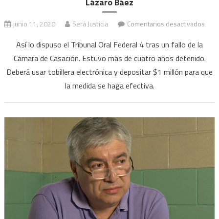
Lázaro Báez
en
junio 11, 2020
Será Justicia
Comentarios desactivados
Orde
Así lo dispuso el Tribunal Oral Federal 4 tras un fallo de la
exca
Cámara de Casación. Estuvo más de cuatro años detenido.
a
Deberá usar tobillera electrónica y depositar $1 millón para que
Jorg
Chue
la medida se haga efectiva.
abo
de
Láza
Báe