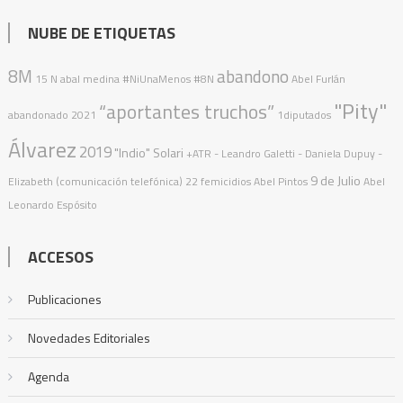
NUBE DE ETIQUETAS
8M
abandono
15 N
abal medina
#NiUnaMenos
#8N
Abel Furlán
"Pity"
“aportantes truchos”
abandonado
2021
1diputados
Álvarez
2019
"Indio" Solari
+ATR
- Leandro Galetti - Daniela Dupuy -
9 de Julio
Elizabeth (comunicación telefónica)
22 femicidios
Abel Pintos
Abel
Leonardo Espósito
ACCESOS
Publicaciones
Novedades Editoriales
Agenda