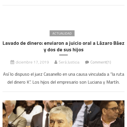
la
UIF
el
caso
es
ACTUALIDAD
de
Lavado de dinero: enviaron a juicio oral a Lázaro Báez
delincuencia
y dos de sus hijos
trasnacional
y
diciembre 17, 2019
Será Justicia
Comment(1)
Lázaro
Báez
Así lo dispuso el juez Casanello en una causa vinculada a “la ruta
“tiene
del dinero K”. Los hijos del empresario son Luciana y Martín.
la
mayor
responsabilidad”