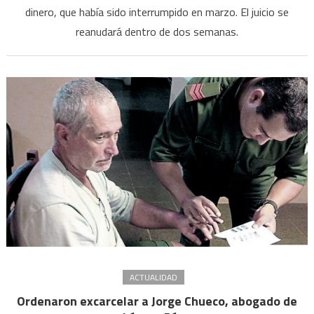
dinero, que había sido interrumpido en marzo. El juicio se
K”:
Casa
reanudará dentro de dos semanas.
ratifi
que
el
juicio
se
rean
por
vide
ACTUALIDAD
Ordenaron excarcelar a Jorge Chueco, abogado de