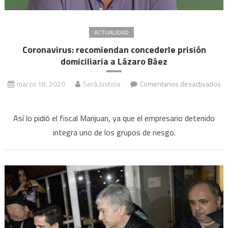
ACTUALIDAD
Coronavirus: recomiendan concederle prisión
domiciliaria a Lázaro Báez
marzo 18, 2020
Será Justicia
Comentarios desactivados
en
Coronavirus:
Así lo pidió el fiscal Marijuan, ya que el empresario detenido
recomiendan
integra uno de los grupos de riesgo.
concederle
prisión
domiciliaria
a
Lázaro
Báez