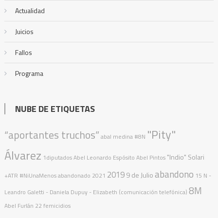
Actualidad
Juicios
Fallos
Programa
NUBE DE ETIQUETAS
"Pity"
“aportantes truchos”
abal medina
#8N
Álvarez
"Indio" Solari
1diputados
Abel Leonardo Espósito
Abel Pintos
abandono
2019
9 de Julio
+ATR
#NiUnaMenos
abandonado
2021
15 N
-
8M
Leandro Galetti - Daniela Dupuy - Elizabeth (comunicación telefónica)
Abel Furlán
22 femicidios