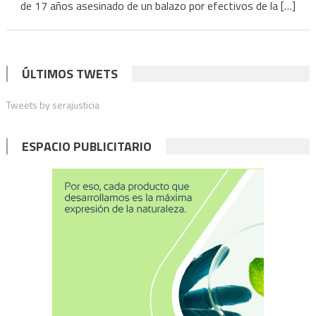
para
de 17 años asesinado de un balazo por efectivos de la […]
siete
policías
por
encubrir
ÚLTIMOS TWETS
el
Tweets by serajusticia
crimen
ESPACIO PUBLICITARIO