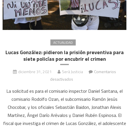
ACTUALIDAD
Lucas González: pidieron la prisión preventiva para
siete policías por encubrir el crimen
diciembre 31, 2021
Será Justicia
Comentarios
en
desactivados
Lucas
La solicitud es para el comisario inspector Daniel Santana, el
González:
comisario Rodolfo Ozan, el subcomisario Ramón Jesús
pidieron
Chocobar, y los oficiales Sebastián Baidon, Jonathan Alexis
la
Martínez, Ángel Darío Arévalos y Daniel Rubén Espinosa. El
prisión
preventiva
fiscal que investiga el crimen de Lucas González, el adolescente