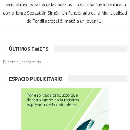
secuestrado para hacer las pericias. La víctima fue identificada
mató
a
como Jorge Sebastián Simón. Un funcionario de la Municipalidad
un
de Tandil atropelló, mató a un joven […]
joven,
huyó
y
se
ÚLTIMOS TWETS
entregó
Tweets by serajusticia
varias
horas
después
ESPACIO PUBLICITARIO