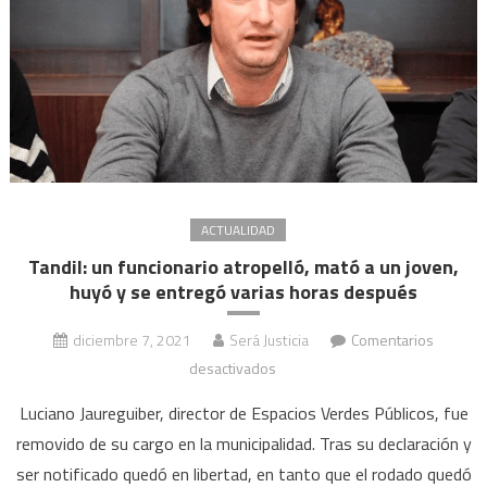
ACTUALIDAD
Tandil: un funcionario atropelló, mató a un joven,
huyó y se entregó varias horas después
diciembre 7, 2021
Será Justicia
Comentarios
en
desactivados
Tandil:
Luciano Jaureguiber, director de Espacios Verdes Públicos, fue
un
removido de su cargo en la municipalidad. Tras su declaración y
funcionario
ser notificado quedó en libertad, en tanto que el rodado quedó
atropelló,