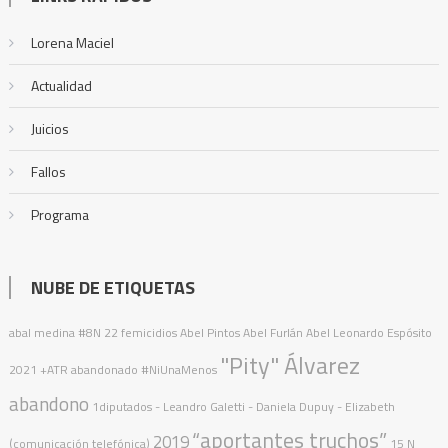
Lorena Maciel
Actualidad
Juicios
Fallos
Programa
NUBE DE ETIQUETAS
abal medina
#8N
22 femicidios
Abel Pintos
Abel Furlán
Abel Leonardo Espósito
"Pity" Álvarez
2021
+ATR
abandonado
#NiUnaMenos
abandono
1diputados
- Leandro Galetti - Daniela Dupuy - Elizabeth
“aportantes truchos”
2019
(comunicación telefónica)
15 N