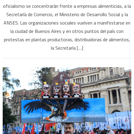
oficialismo se concentrarán frente a empresas alimenticias, a la
que
Secretaría de Comercio, el Ministerio de Desarrollo Social y la
el
ANSES. Las organizaciones sociales vuelven a manifestarse en
Gobierno
recortó
la ciudad de Buenos Aires y en otros puntos del país con
a
protestas en plantas productoras, distribuidoras de alimentos,
la
la Secretaría […]
mitad
la
ayuda
a
comedores
y
vuelven
a
marchar
hoy