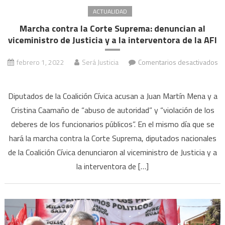
la
ACTUALIDAD
Corte
Marcha contra la Corte Suprema: denuncian al
Suprema
viceministro de Justicia y a la interventora de la AFI
febrero 1, 2022
Será Justicia
Comentarios desactivados
en
Marcha
Diputados de la Coalición Cívica acusan a Juan Martín Mena y a
contra
Cristina Caamaño de “abuso de autoridad” y “violación de los
la
deberes de los funcionarios públicos”. En el mismo día que se
Corte
hará la marcha contra la Corte Suprema, diputados nacionales
Suprema:
denuncian
de la Coalición Cívica denunciaron al viceministro de Justicia y a
al
la interventora de […]
viceministro
de
Justicia
y