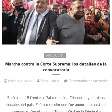
a
la
interventora
de
la
AFI
ACTUALIDAD
Marcha contra la Corte Suprema: los detalles de la
convocatoria
febrero 1, 2022
Será Justicia
Comentarios desactivados
en
Marcha
Será a las 18 frente al Palacio de los Tribunales y en otras
contra
ciudades del país. El único orador que fue anunciado hasta el
la
momento, fue el juez del Tribunal Oral en lo Criminal y
Corte