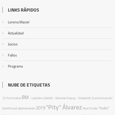
LINKS RÁPIDOS
Lorena Maciel
Actualidad
Juicios
Fallos
Programa
NUBE DE ETIQUETAS
8M
22 femicidios
- Leandro Galetti - Daniela Dupuy - Elizabeth (comunicación
"Pity" Álvarez
2019
"Indio"
telefónica)
abandonado
Abel Furlán