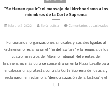
ACTUALIDAD
“Se tienen que ir”: el mensaje del kirchnerismo a los
miembros de la Corte Suprema
febrero 2, 2022
Será Justicia
Comentarios desactivados
en
“Se
Funcionarios, organizaciones sindicales y sociales ligadas al
tienen
kirchnerismo reclamaron el “fin del lawfare” y la renuncia de los
que
cuatro ministros del Máximo Tribunal. Referentes del
ir”:
kirchnerismo más duro se concentraron en la Plaza Lavalle para
el
mensaje
encabezar una protesta contra la Corte Suprema de Justicia y
del
reclamaron en reclamo la “democratización de la Justicia” y el
kirchnerismo
[…]
a
los
miembros
de