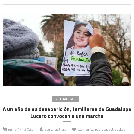
corte
de
los
movi
socia
ACTUALIDAD
A un año de su desaparición, familiares de Guadalupe
Lucero convocan a una marcha
en
junio 14, 2022
Será Justicia
Comentarios desactivados