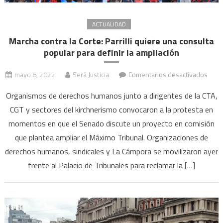
ACTUALIDAD
Marcha contra la Corte: Parrilli quiere una consulta
popular para definir la ampliación
en
mayo 6, 2022
Será Justicia
Comentarios desactivados
Marc
Organismos de derechos humanos junto a dirigentes de la CTA,
contr
CGT y sectores del kirchnerismo convocaron a la protesta en
la
momentos en que el Senado discute un proyecto en comisión
Corte
Parril
que plantea ampliar el Máximo Tribunal. Organizaciones de
quie
derechos humanos, sindicales y La Cámpora se movilizaron ayer
una
frente al Palacio de Tribunales para reclamar la […]
consu
popu
para
defin