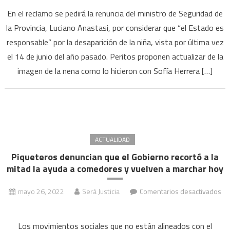
A
En el reclamo se pedirá la renuncia del ministro de Seguridad de
un
la Provincia, Luciano Anastasi, por considerar que “el Estado es
año
responsable” por la desaparición de la niña, vista por última vez
de
su
el 14 de junio del año pasado. Peritos proponen actualizar de la
desa
imagen de la nena como lo hicieron con Sofía Herrera […]
famil
de
Guad
Luce
conv
ACTUALIDAD
a
Piqueteros denuncian que el Gobierno recortó a la
una
mitad la ayuda a comedores y vuelven a marchar hoy
marc
mayo 26, 2022
Será Justicia
Comentarios desactivados
en
Piqueteros
Los movimientos sociales que no están alineados con el
denuncian