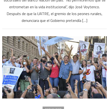
el
entrometan en la vida institucional”, dijo José Voytenco.
Ministerio
de
Después de que la UATRE, el gremio de los peones rurales,
Trabajo
denunciara que el Gobierno pretendía […]
pretende
“intervenirlos”
y
“retenerles”
$5.000
millones