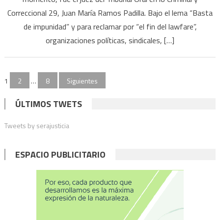
Correccional 29, Juan María Ramos Padilla. Bajo el lema “Basta
Suprema:
los
de impunidad” y para reclamar por “el fin del lawfare”,
detalles
organizaciones políticas, sindicales, […]
de
la
convocatoria
Paginación
1
2
…
8
Siguientes
de
ÚLTIMOS TWETS
entradas
Tweets by serajusticia
ESPACIO PUBLICITARIO