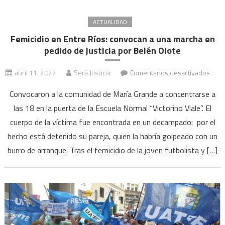
ACTUALIDAD
Femicidio en Entre Ríos: convocan a una marcha en
pedido de justicia por Belén Olote
en
abril 11, 2022
Será Justicia
Comentarios desactivados
Femi
Convocaron a la comunidad de María Grande a concentrarse a
en
las 18 en la puerta de la Escuela Normal “Victorino Viale”. El
Entr
cuerpo de la víctima fue encontrada en un decampado: por el
Ríos:
conv
hecho está detenido su pareja, quien la habría golpeado con un
a
burro de arranque. Tras el femicidio de la joven futbolista y […]
una
marc
en
pedi
de
justic