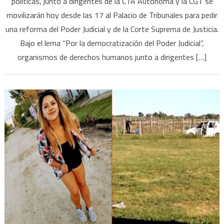
políticas, junto a dirigentes de la CTA Autónoma y la CGT se
la
movilizarán hoy desde las 17 al Palacio de Tribunales para pedir
Corte
el
una reforma del Poder Judicial y de la Corte Suprema de Justicia.
Fren
Bajo el lema “Por la democratización del Poder Judicial”,
de
organismos de derechos humanos junto a dirigentes […]
Todo
se
suma
a
la
prote