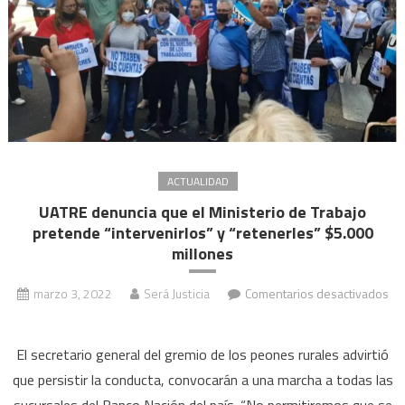
por
Belé
Olot
ACTUALIDAD
UATRE denuncia que el Ministerio de Trabajo
pretende “intervenirlos” y “retenerles” $5.000
millones
marzo 3, 2022
Será Justicia
Comentarios desactivados
en
UATRE
El secretario general del gremio de los peones rurales advirtió
denuncia
que persistir la conducta, convocarán a una marcha a todas las
que
sucursales del Banco Nación del país. “No permitiremos que se