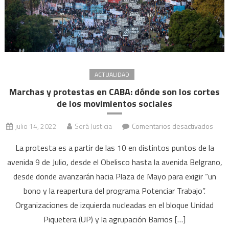
ACTUALIDAD
Marchas y protestas en CABA: dónde son los cortes
de los movimientos sociales
en
julio 14, 2022
Será Justicia
Comentarios desactivados
Marc
La protesta es a partir de las 10 en distintos puntos de la
y
avenida 9 de Julio, desde el Obelisco hasta la avenida Belgrano,
prote
desde donde avanzarán hacia Plaza de Mayo para exigir “un
en
CABA
bono y la reapertura del programa Potenciar Trabajo”.
dónd
Organizaciones de izquierda nucleadas en el bloque Unidad
son
Piquetera (UP) y la agrupación Barrios […]
los