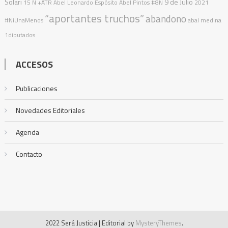
Solari
9 de Julio
15 N
+ATR
Abel Leonardo Espósito
Abel Pintos
#8N
2021
“aportantes truchos”
abandono
#NiUnaMenos
abal medina
1diputados
ACCESOS
Publicaciones
Novedades Editoriales
Agenda
Contacto
2022 Será Justicia
|
Editorial by
MysteryThemes
.