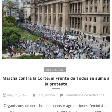
la
ampli
ACTUALIDAD
Marcha contra la Corte: el Frente de Todos se suma a
la protesta
en
mayo 5, 2022
Será Justicia
Comentarios desactivados
Marc
Organismos de derechos humanos y agrupaciones feministas,
contr