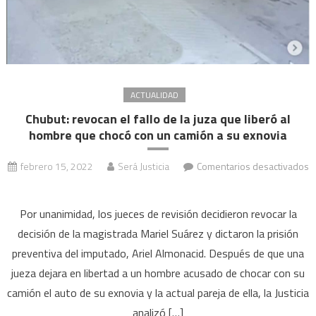
un
nuev
juicio
ACTUALIDAD
Chubut: revocan el fallo de la juza que liberó al
hombre que chocó con un camión a su exnovia
febrero 15, 2022
Será Justicia
Comentarios desactivados
en
Chubut:
Por unanimidad, los jueces de revisión decidieron revocar la
revocan
decisión de la magistrada Mariel Suárez y dictaron la prisión
el
preventiva del imputado, Ariel Almonacid. Después de que una
fallo
jueza dejara en libertad a un hombre acusado de chocar con su
de
la
camión el auto de su exnovia y la actual pareja de ella, la Justicia
juza
analizó […]