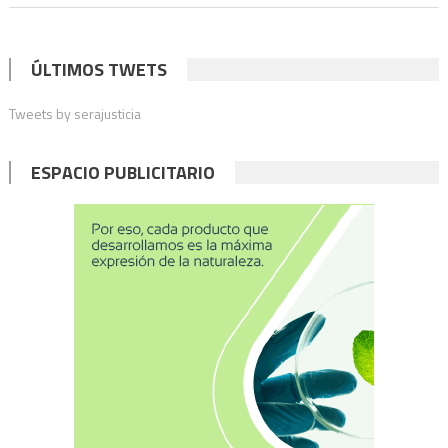
un
pres
neg
ÚLTIMOS TWETS
tene
Tweets by serajusticia
“una
relac
sent
ESPACIO PUBLICITARIO