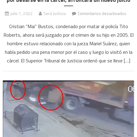
en
julio 1, 2022
Será Justicia
Comentarios desactivados
El
Cristian “Mai” Bustos, condenado por matar al policía Tito
preso
Roberts, ahora será juzgado por el crimen de su hijo en 2005. El
por
hombre estuvo relacionado con la jueza Mariel Suárez, quien
el
que
había pedido una pena menor por el caso y luego lo visitó en la
suspe
cárcel. El Superior Tribunal de Justicia ordenó que se lleve […]
a
la
jueza
Suáre
por
besar
en
la
cárcel
afron