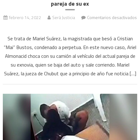
pareja de su ex
febrero 14, 2022
Será Justicia
Comentarios desactivados
en
Chubut:
Se trata de Mariel Suárez, la magistrada que besó a Cristian
la
“Mai” Bustos, condenado a perpetua. En este nuevo caso, Ariel
jueza
Almonacid choca con su camión al vehículo del actual pareja de
que
su exnovia, quien se baja del auto y sale corriendo. Mariel
se
había
Suárez, la jueza de Chubut que a principio de año fue noticia […]
besado
con
un
preso
ahora
liberó
un
hombre