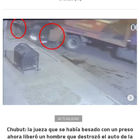
que
liberó
al
hombre
que
chocó
con
un
camión
a
su
exnovia
ACTUALIDAD
Chubut: la jueza que se había besado con un preso
ahora liberó un hombre que destrozó el auto de la