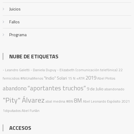
Juicios
Fallos
Programa
NUBE DE ETIQUETAS
- Leandro Galetti - Daniela Dupuy - Elizabeth (comunicación telefónica)
22
2019
"Indio" Solari
femicidios
#NiUnaMenos
15 N
+ATR
Abel Pintos
“aportantes truchos”
abandono
9 de Julio
abandonado
"Pity" Álvarez
8M
abal medina
#8N
Abel Leonardo Espósito
2021
1diputados
Abel Furlán
ACCESOS