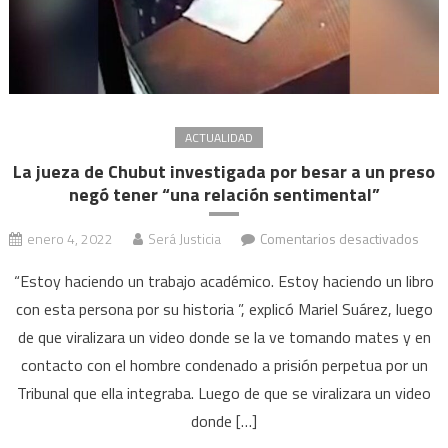
que
destrozó
el
auto
de
la
ACTUALIDAD
pareja
La jueza de Chubut investigada por besar a un preso
de
negó tener “una relación sentimental”
su
ex
en
enero 4, 2022
Será Justicia
Comentarios desactivados
La
“Estoy haciendo un trabajo académico. Estoy haciendo un libro
juez
con esta persona por su historia ”, explicó Mariel Suárez, luego
de
de que viralizara un video donde se la ve tomando mates y en
Chub
inve
contacto con el hombre condenado a prisión perpetua por un
por
Tribunal que ella integraba. Luego de que se viralizara un video
besa
donde […]
a