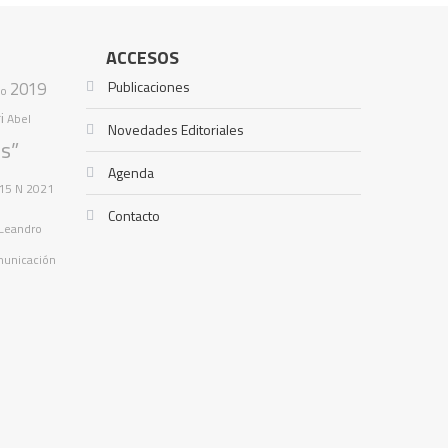
ACCESOS
2019
Publicaciones
to
i
Abel
Novedades Editoriales
s”
Agenda
15 N
2021
Contacto
 Leandro
omunicación