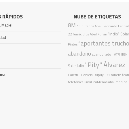
S RÁPIDOS
NUBE DE ETIQUETAS
8M
 Maciel
1diputados
Abel Leonardo Espósi
"Indio" Solar
22 femicidios
Abel Furlán
idad
“aportantes trucho
Pintos
abandono
abandonado
+ATR
#8N
"Pity" Álvarez
9 de Julio
-
ama
Galetti - Daniela Dupuy - Elizabeth (c
telefónica)
#NiUnaMenos
abal medina