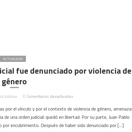
ACTUALIDAD
icial fue denunciado por violencia de
género
en
rá Justicia
Comentarios desactivados
San
as por el vínculo y por el contexto de violencia de género, amenaza
Juan:
 de una orden judicial: quedó en libertad. Por su parte, Juan Pablo
un
do por encubrimiento. Después de haber sido denunciado por […]
funcionario