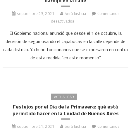
barbijo en la calle
tendrán
que
septiembre 23, 2021
Será Justicia
Comentarios
hacer
en
desactivados
la
Cuáles
cuarentena”
El Gobierno nacional anunció que desde el 1 de octubre, la
son
decisión de seguir usando el tapabocas en la calle depende de
las
cada distrito. Ya hubo funcionarios que se expresaron en contra
provincias
de esta medida “en este momento”.
que
seguirán
exigiendo
el
barbijo
en
ACTUALIDAD
la
Festejos por el Día de la Primavera: qué está
calle
permitido hacer en la Ciudad de Buenos Aires
septiembre 21, 2021
Será Justicia
Comentarios