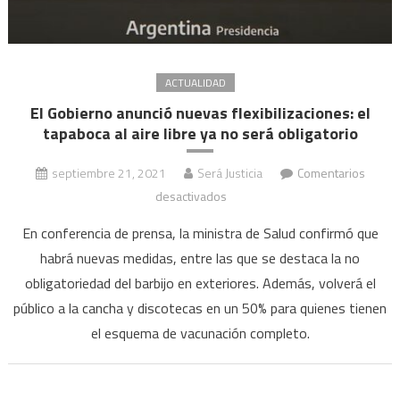
ACTUALIDAD
El Gobierno anunció nuevas flexibilizaciones: el
tapaboca al aire libre ya no será obligatorio
septiembre 21, 2021
Será Justicia
Comentarios
en
desactivados
El
En conferencia de prensa, la ministra de Salud confirmó que
Gobierno
habrá nuevas medidas, entre las que se destaca la no
anunció
obligatoriedad del barbijo en exteriores. Además, volverá el
nuevas
público a la cancha y discotecas en un 50% para quienes tienen
flexibilizaciones:
el
el esquema de vacunación completo.
tapaboca
al
aire