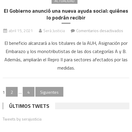
ACTUALIDAD
rebr
El Gobierno anunció una nueva ayuda social: quiénes
de
lo podrán recibir
cont
en
abril 15, 2021
Será Justicia
Comentarios desactivados
El
El beneficio alcanzará a los titulares de la AUH, Asignación por
Gobi
Embarazo y los monotributistas de las dos categorías A y B.
anun
Además, ampliarán el Repro II para sectores afectados por las
una
nuev
medidas.
ayud
socia
Paginación
quié
1
2
…
4
Siguientes
lo
de
podr
ÚLTIMOS TWETS
recib
entradas
Tweets by serajusticia