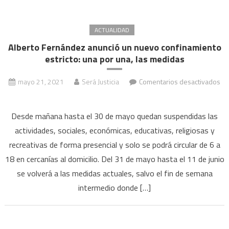
libre
ya
ACTUALIDAD
no
Alberto Fernández anunció un nuevo confinamiento
será
estricto: una por una, las medidas
obligatorio
mayo 21, 2021
Será Justicia
Comentarios desactivados
en
Alberto
Desde mañana hasta el 30 de mayo quedan suspendidas las
Fernández
actividades, sociales, económicas, educativas, religiosas y
anunció
recreativas de forma presencial y solo se podrá circular de 6 a
un
18 en cercanías al domicilio. Del 31 de mayo hasta el 11 de junio
nuevo
confinamiento
se volverá a las medidas actuales, salvo el fin de semana
estricto:
intermedio donde […]
una
por
una,