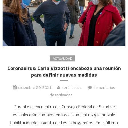
ACTUALIDAD
Coronavirus: Carla Vizzotti encabeza una reunión
para definir nuevas medidas
diciembre 29, 2021
Será Justicia
Comentarios
en
desactivados
Coronavirus:
Durante el encuentro del Consejo Federal de Salud se
Carla
establecerán cambios en los aislamientos y la posible
Vizzotti
habilitación de la venta de tests hogareños. En el último
encabeza