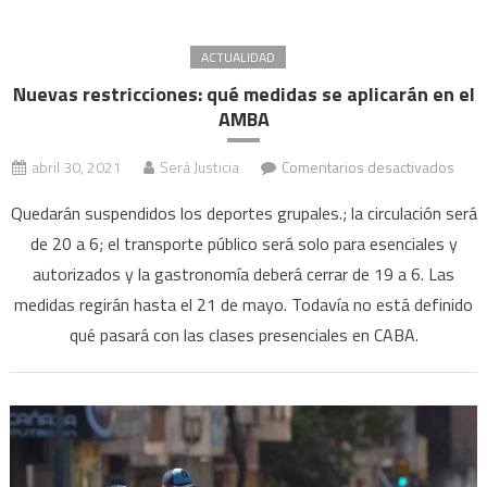
las
medidas
ACTUALIDAD
Nuevas restricciones: qué medidas se aplicarán en el
AMBA
en
abril 30, 2021
Será Justicia
Comentarios desactivados
Nuev
Quedarán suspendidos los deportes grupales.; la circulación será
restr
de 20 a 6; el transporte público será solo para esenciales y
qué
autorizados y la gastronomía deberá cerrar de 19 a 6. Las
medi
se
medidas regirán hasta el 21 de mayo. Todavía no está definido
aplic
qué pasará con las clases presenciales en CABA.
en
el
AMB