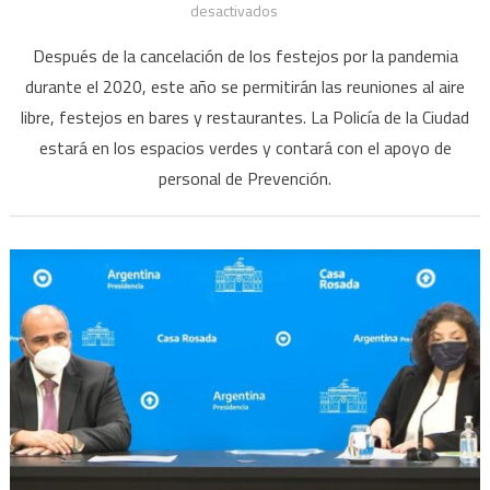
en
desactivados
Festejos
Después de la cancelación de los festejos por la pandemia
por
durante el 2020, este año se permitirán las reuniones al aire
el
libre, festejos en bares y restaurantes. La Policía de la Ciudad
Día
estará en los espacios verdes y contará con el apoyo de
de
la
personal de Prevención.
Primavera:
qué
está
permitido
hacer
en
la
Ciudad
de
Buenos
Aires