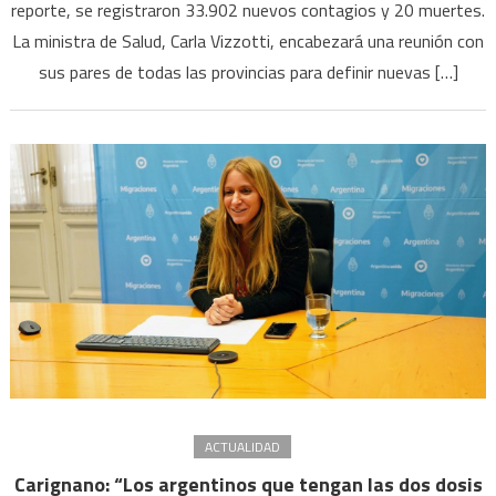
reporte, se registraron 33.902 nuevos contagios y 20 muertes.
una
reunión
La ministra de Salud, Carla Vizzotti, encabezará una reunión con
para
sus pares de todas las provincias para definir nuevas […]
definir
nuevas
medidas
ACTUALIDAD
Carignano: “Los argentinos que tengan las dos dosis