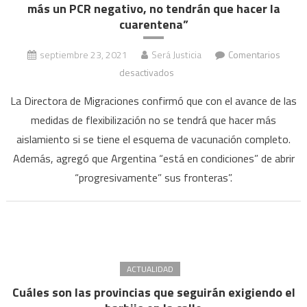
más un PCR negativo, no tendrán que hacer la
cuarentena”
septiembre 23, 2021
Será Justicia
Comentarios
en
desactivados
Carignano:
La Directora de Migraciones confirmó que con el avance de las
“Los
medidas de flexibilización no se tendrá que hacer más
argentinos
aislamiento si se tiene el esquema de vacunación completo.
que
Además, agregó que Argentina “está en condiciones” de abrir
tengan
las
“progresivamente” sus fronteras”.
dos
dosis
más
un
PCR
ACTUALIDAD
negativo,
Cuáles son las provincias que seguirán exigiendo el
no