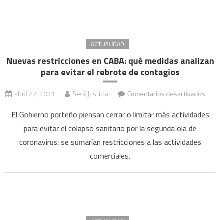
cóm
endu
algu
de
ACTUALIDAD
las
Nuevas restricciones en CABA: qué medidas analizan
restr
para evitar el rebrote de contagios
actua
en
abril 27, 2021
Será Justicia
Comentarios desactivados
Nuev
El Gobierno porteño piensan cerrar o limitar más actividades
restr
para evitar el colapso sanitario por la segunda ola de
en
coronavirus: se sumarían restricciones a las actividades
CABA
qué
comerciales.
medi
anali
para
evita
el