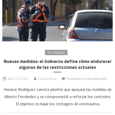
ACTUALIDAD
Nuevas medidas: el Gobierno define cómo endurecer
algunas de las restricciones actuales
en
abril 29, 2021
Será Justicia
Comentarios desactivados
Nuev
Horacio Rodríguez Larreta advirtió que apoyará las medidas de
medi
Alberto Fernández y se comprometió a reforzar los controles.
el
El objetivo es bajar los contagios de coronavirus.
Gobi
defi