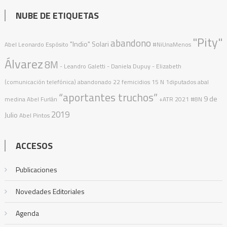
NUBE DE ETIQUETAS
"Pity"
abandono
"Indio" Solari
Abel Leonardo Espósito
#NiUnaMenos
Álvarez
8M
- Leandro Galetti - Daniela Dupuy - Elizabeth
(comunicación telefónica)
abandonado
22 femicidios
15 N
1diputados
abal
“aportantes truchos”
9 de
medina
Abel Furlán
+ATR
2021
#8N
2019
Julio
Abel Pintos
ACCESOS
Publicaciones
Novedades Editoriales
Agenda