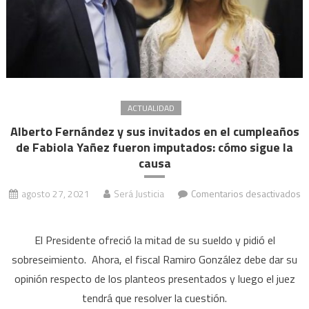
acto
de
imprudencia”
ACTUALIDAD
Alberto Fernández y sus invitados en el cumpleaños
de Fabiola Yañez fueron imputados: cómo sigue la
causa
agosto 27, 2021
Será Justicia
Comentarios desactivados
en
Alberto
El Presidente ofreció la mitad de su sueldo y pidió el
Fernández
sobreseimiento. Ahora, el fiscal Ramiro González debe dar su
y
opinión respecto de los planteos presentados y luego el juez
sus
tendrá que resolver la cuestión.
invitados