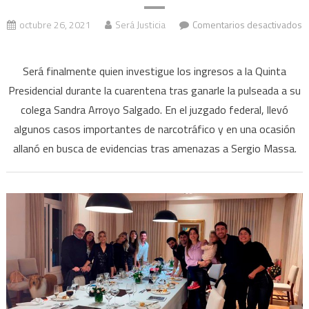
octubre 26, 2021
Será Justicia
Comentarios desactivados
en
Fiesta
Será finalmente quien investigue los ingresos a la Quinta
en
Presidencial durante la cuarentena tras ganarle la pulseada a su
Olivos:
colega Sandra Arroyo Salgado. En el juzgado federal, llevó
el
algunos casos importantes de narcotráfico y en una ocasión
juez
Mirabelli
allanó en busca de evidencias tras amenazas a Sergio Massa.
se
queda
con
la
causa