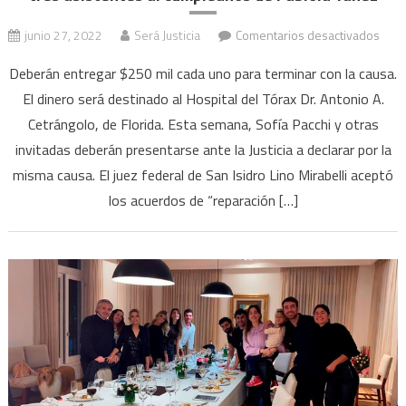
en
junio 27, 2022
Será Justicia
Comentarios desactivados
Fiest
Deberán entregar $250 mil cada uno para terminar con la causa.
VIP
El dinero será destinado al Hospital del Tórax Dr. Antonio A.
en
Cetrángolo, de Florida. Esta semana, Sofía Pacchi y otras
Olivo
acep
invitadas deberán presentarse ante la Justicia a declarar por la
la
misma causa. El juez federal de San Isidro Lino Mirabelli aceptó
ofert
los acuerdos de “reparación […]
de
otro
tres
asis
al
cump
de
Fabi
Yañe