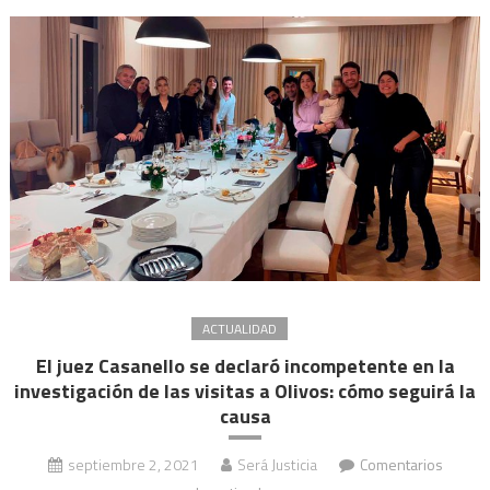
tenían
permiso
para
circular
ACTUALIDAD
El juez Casanello se declaró incompetente en la
investigación de las visitas a Olivos: cómo seguirá la
causa
septiembre 2, 2021
Será Justicia
Comentarios