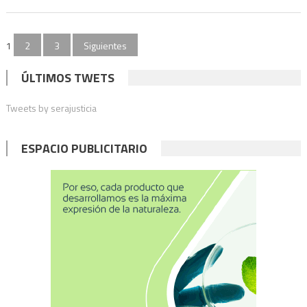
en
el
Paginación
cumpleaños
1
2
3
Siguientes
de
de
Fabiola
ÚLTIMOS TWETS
entradas
Yañez
Tweets by serajusticia
fueron
imputados:
cómo
ESPACIO PUBLICITARIO
sigue
la
causa