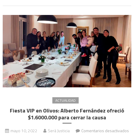
y
al
juez
que
aceptaron
el
acuerdo
de
Alberto
Fernández
ACTUALIDAD
Fiesta VIP en Olivos: Alberto Fernández ofreció
$1.6000.000 para cerrar la causa
mayo 10, 2022
Será Justicia
Comentarios desactivados