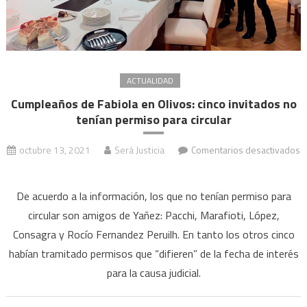
ACTUALIDAD
Cumpleaños de Fabiola en Olivos: cinco invitados no
tenían permiso para circular
octubre 13, 2021
Será Justicia
Comentarios desactivados
en
Cumpleaños
De acuerdo a la información, los que no tenían permiso para
de
circular son amigos de Yañez: Pacchi, Marafioti, López,
Fabiola
Consagra y Rocío Fernandez Peruilh. En tanto los otros cinco
en
habían tramitado permisos que “difieren” de la fecha de interés
Olivos:
cinco
para la causa judicial.
invitados
no