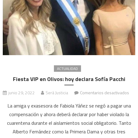
ACTUALIDAD
Fiesta VIP en Olivos: hoy declara Sofía Pacchi
en
junio 29, 2022
Será Justicia
Comentarios desactivados
Fiest
La amiga y exasesora de Fabiola Yáñez se negó a pagar una
VIP
compensación y ahora deberá declarar por haber violado la
en
cuarentena durante el aislamientos social obligatorio. Tanto
Olivo
hoy
Alberto Fernández como la Primera Dama y otras tres