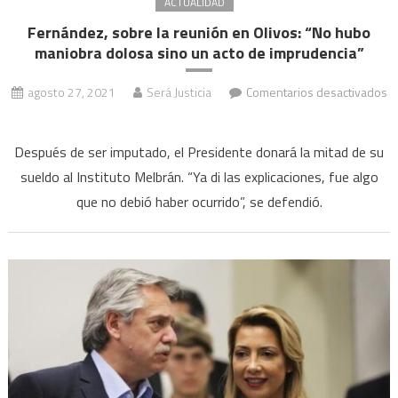
ACTUALIDAD
causa
Fernández, sobre la reunión en Olivos: “No hubo
maniobra dolosa sino un acto de imprudencia”
agosto 27, 2021
Será Justicia
Comentarios desactivados
en
Fernández,
Después de ser imputado, el Presidente donará la mitad de su
sobre
sueldo al Instituto Melbrán. “Ya di las explicaciones, fue algo
la
que no debió haber ocurrido”, se defendió.
reunión
en
Olivos:
“No
hubo
maniobra
dolosa
sino
un