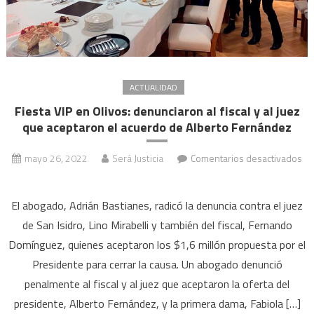
ACTUALIDAD
Fiesta VIP en Olivos: denunciaron al fiscal y al juez
que aceptaron el acuerdo de Alberto Fernández
mayo 26, 2022
Será Justicia
Comentarios desactivados
en
Fiesta
El abogado, Adrián Bastianes, radicó la denuncia contra el juez
VIP
de San Isidro, Lino Mirabelli y también del fiscal, Fernando
en
Domínguez, quienes aceptaron los $1,6 millón propuesta por el
Olivos:
Presidente para cerrar la causa. Un abogado denunció
denunciaron
al
penalmente al fiscal y al juez que aceptaron la oferta del
fiscal
presidente, Alberto Fernández, y la primera dama, Fabiola […]