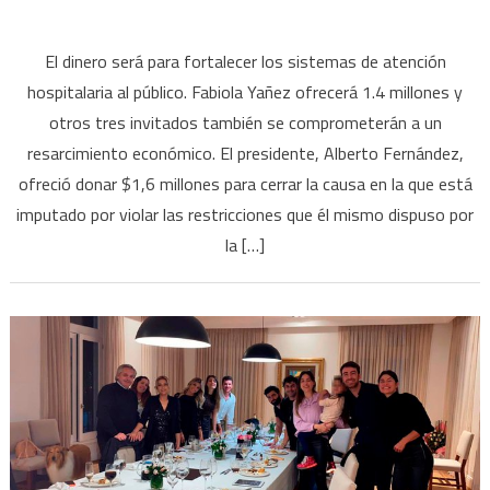
en
Fiesta
El dinero será para fortalecer los sistemas de atención
VIP
hospitalaria al público. Fabiola Yañez ofrecerá 1.4 millones y
en
otros tres invitados también se comprometerán a un
Olivos:
resarcimiento económico. El presidente, Alberto Fernández,
Alberto
Fernández
ofreció donar $1,6 millones para cerrar la causa en la que está
ofreció
imputado por violar las restricciones que él mismo dispuso por
$1.6000.000
la […]
para
cerrar
la
causa