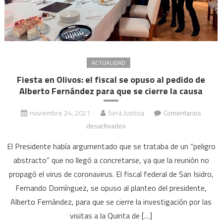
ACTUALIDAD
Fiesta en Olivos: el fiscal se opuso al pedido de
Alberto Fernández para que se cierre la causa
noviembre 24, 2021
Será Justicia
Comentarios
en
desactivados
Fiesta
El Presidente había argumentado que se trataba de un “peligro
en
abstracto” que no llegó a concretarse, ya que la reunión no
Olivos:
propagó el virus de coronavirus. El fiscal federal de San Isidro,
el
Fernando Domínguez, se opuso al planteo del presidente,
fiscal
se
Alberto Fernández, para que se cierre la investigación por las
opuso
visitas a la Quinta de […]