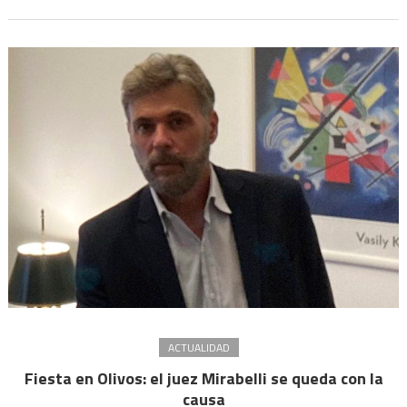
al
pedido
de
Alberto
Fernández
para
que
se
cierre
la
causa
ACTUALIDAD
Fiesta en Olivos: el juez Mirabelli se queda con la
causa