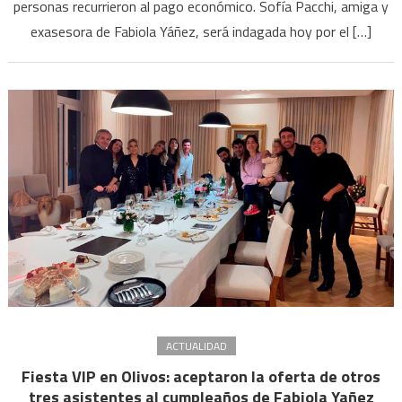
decl
personas recurrieron al pago económico. Sofía Pacchi, amiga y
Sofía
exasesora de Fabiola Yáñez, será indagada hoy por el […]
Pacc
ACTUALIDAD
Fiesta VIP en Olivos: aceptaron la oferta de otros
tres asistentes al cumpleaños de Fabiola Yañez