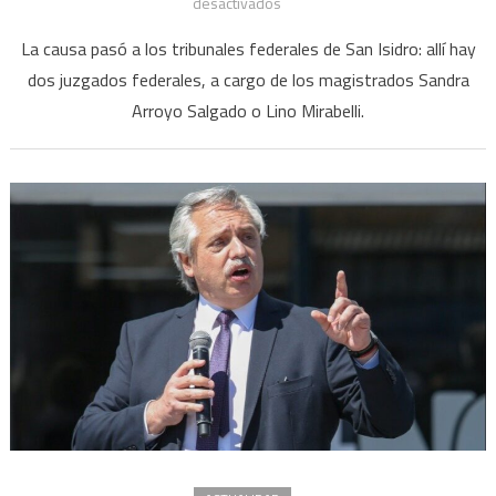
en
desactivados
El
La causa pasó a los tribunales federales de San Isidro: allí hay
juez
dos juzgados federales, a cargo de los magistrados Sandra
Casanello
Arroyo Salgado o Lino Mirabelli.
se
declaró
incompetente
en
la
investigación
de
las
visitas
a
Olivos:
cómo
seguirá
la