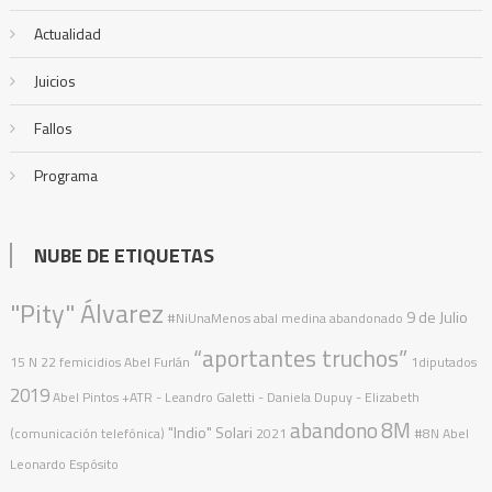
Actualidad
Juicios
Fallos
Programa
NUBE DE ETIQUETAS
"Pity" Álvarez
9 de Julio
#NiUnaMenos
abal medina
abandonado
“aportantes truchos”
15 N
22 femicidios
Abel Furlán
1diputados
2019
Abel Pintos
+ATR
- Leandro Galetti - Daniela Dupuy - Elizabeth
abandono
8M
"Indio" Solari
(comunicación telefónica)
2021
#8N
Abel
Leonardo Espósito