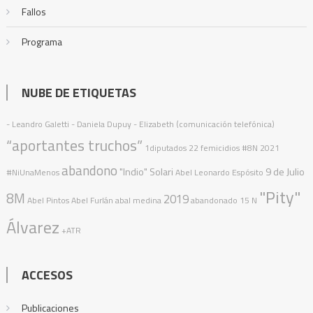
Fallos
Programa
NUBE DE ETIQUETAS
- Leandro Galetti - Daniela Dupuy - Elizabeth (comunicación telefónica)
“aportantes truchos”
1diputados
22 femicidios
#8N
2021
abandono
"Indio" Solari
9 de Julio
#NiUnaMenos
Abel Leonardo Espósito
"Pity"
8M
2019
Abel Pintos
Abel Furlán
abal medina
abandonado
15 N
Álvarez
+ATR
ACCESOS
Publicaciones