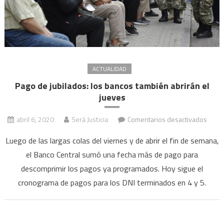
ACTUALIDAD
Pago de jubilados: los bancos también abrirán el
jueves
en
abril 6, 2020
Será Justicia
Comentarios desactivados
Pago
Luego de las largas colas del viernes y de abrir el fin de semana,
de
el Banco Central sumó una fecha más de pago para
jubila
descomprimir los pagos ya programados. Hoy sigue el
los
banc
cronograma de pagos para los DNI terminados en 4 y 5.
tambi
abrir
el