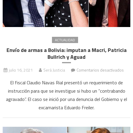
ACTUALIDAD
Envío de armas a Bolivia: imputan a Macri, Patricia
Bullrich y Aguad
en
julio 16, 2021
Será Justicia
Comentarios desactivados
Enví
El fiscal Claudio Navas Rial presentó un requerimiento de
de
instrucción para que se investigue si hubo un “contrabando
arma
agravado”. El caso se inició por una denuncia del Gobierno y el
a
Bolivi
excamarista Eduardo Freiler.
impu
a
Macri