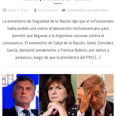
en
mayo 5, 2022
Será Justicia
Comentarios desactivados
Vacu
La exministro de Seguridad de la Nación dijo que el exfuncionario
Pfize
había pedido una coima al laboratorio norteamericano para
Gonz
permitir que llegaran a la Argentina vacunas contra el
Garcí
dem
coronavirus. El exministro de Salud de la Nación, Ginés González
a
García, denunció penalmente a Patricia Bullrich, por daños y
Patri
perjuicios, luego de que la presidenta del PRO […]
Bullr
por
trata
de
“coi