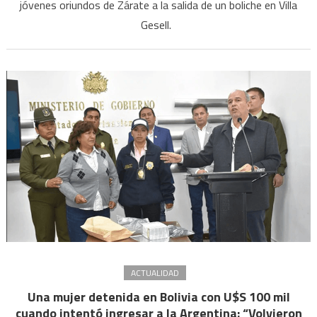
jóvenes oriundos de Zárate a la salida de un boliche en Villa
la
Gesell.
pistola
Taser,
en
dos
segundos
bajaste
al
rugbier
fortachón
que
se
convierte
en
un
animal”
ACTUALIDAD
Una mujer detenida en Bolivia con U$S 100 mil
cuando intentó ingresar a la Argentina: “Volvieron