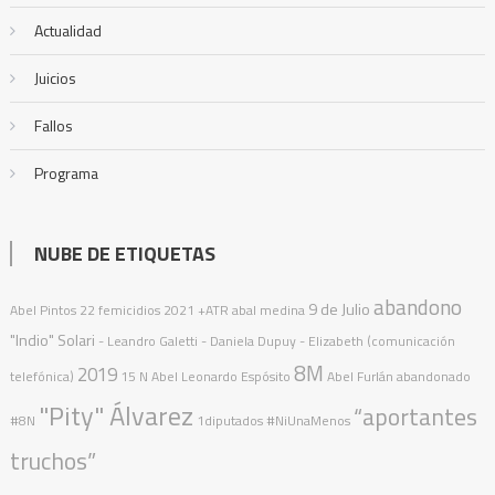
Actualidad
Juicios
Fallos
Programa
NUBE DE ETIQUETAS
abandono
9 de Julio
Abel Pintos
22 femicidios
2021
+ATR
abal medina
"Indio" Solari
- Leandro Galetti - Daniela Dupuy - Elizabeth (comunicación
8M
2019
telefónica)
15 N
Abel Leonardo Espósito
Abel Furlán
abandonado
"Pity" Álvarez
“aportantes
#8N
1diputados
#NiUnaMenos
truchos”