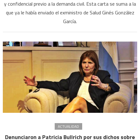
y confidencial previo a la demanda civil. Esta carta se suma a la
envió
que ya le había enviado el exministro de Salud Ginés González
una
carta
García.
docu
a
Patric
Bullri
por
sus
dicho
sobr
la
negoc
con
Pfize
ACTUALIDAD
Denunciaron a Patricia Bullrich por sus dichos sobre