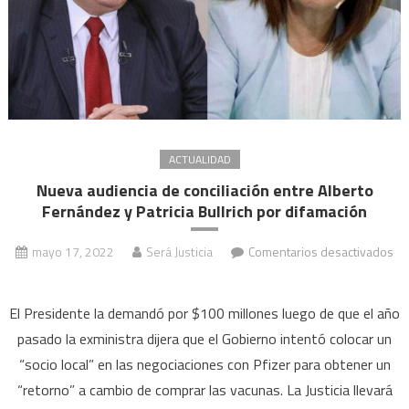
ACTUALIDAD
Nueva audiencia de conciliación entre Alberto
Fernández y Patricia Bullrich por difamación
mayo 17, 2022
Será Justicia
Comentarios desactivados
en
Nueva
El Presidente la demandó por $100 millones luego de que el año
audiencia
pasado la exministra dijera que el Gobierno intentó colocar un
de
“socio local” en las negociaciones con Pfizer para obtener un
conciliación
“retorno” a cambio de comprar las vacunas. La Justicia llevará
entre