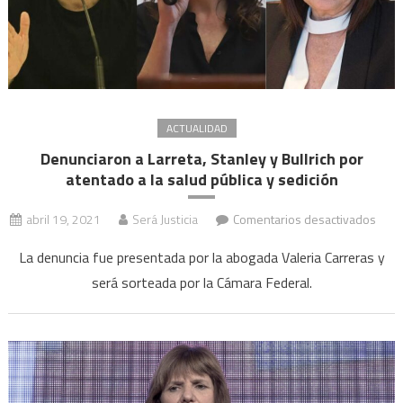
ACTUALIDAD
Denunciaron a Larreta, Stanley y Bullrich por
atentado a la salud pública y sedición
en
abril 19, 2021
Será Justicia
Comentarios desactivados
Denu
La denuncia fue presentada por la abogada Valeria Carreras y
a
será sorteada por la Cámara Federal.
Larre
Stan
y
Bullr
por
aten