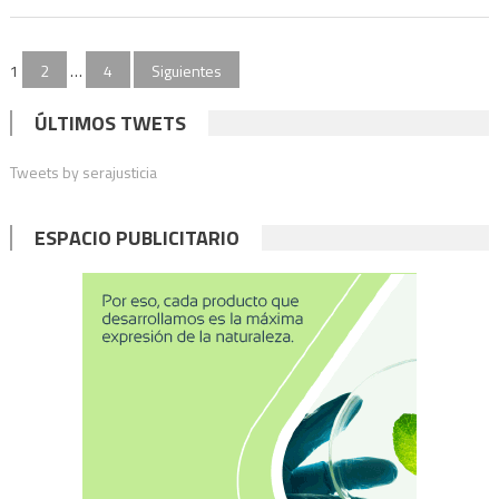
Paginación
1
2
…
4
Siguientes
de
ÚLTIMOS TWETS
entradas
Tweets by serajusticia
ESPACIO PUBLICITARIO