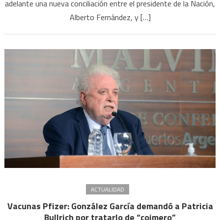
Alberto
adelante una nueva conciliación entre el presidente de la Nación,
Fernández
Alberto Fernández, y […]
y
Patricia
Bullrich
por
difamación
ACTUALIDAD
Vacunas Pfizer: González García demandó a Patricia
Bullrich por tratarlo de “coimero”