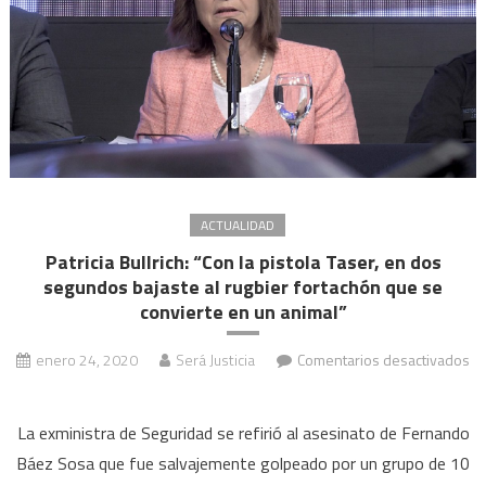
a
la
salu
públi
y
sedi
ACTUALIDAD
Patricia Bullrich: “Con la pistola Taser, en dos
segundos bajaste al rugbier fortachón que se
convierte en un animal”
enero 24, 2020
Será Justicia
Comentarios desactivados
en
Patricia
La exministra de Seguridad se refirió al asesinato de Fernando
Bullrich:
Báez Sosa que fue salvajemente golpeado por un grupo de 10
“Con