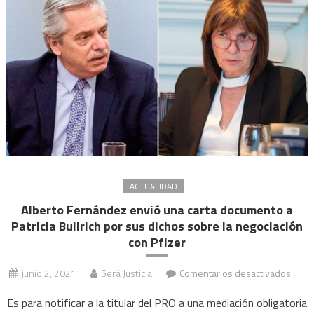
Patric
Bullr
y
Agua
ACTUALIDAD
Alberto Fernández envió una carta documento a
Patricia Bullrich por sus dichos sobre la negociación
con Pfizer
en
junio 2, 2021
Será Justicia
Comentarios desactivados
Alber
Es para notificar a la titular del PRO a una mediación obligatoria
Fern