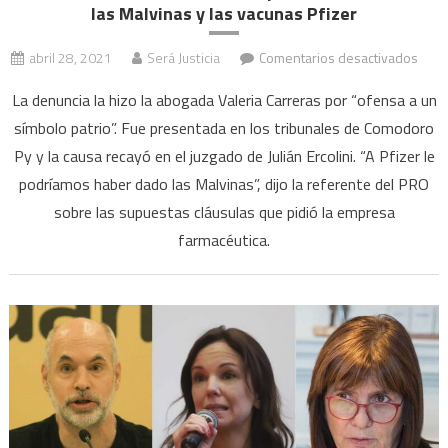
las Malvinas y las vacunas Pfizer
en
abril 28, 2021
Será Justicia
Comentarios desactivados
Denu
La denuncia la hizo la abogada Valeria Carreras por “ofensa a un
a
símbolo patrio”. Fue presentada en los tribunales de Comodoro
Patri
Py y la causa recayó en el juzgado de Julián Ercolini. “A Pfizer le
Bullr
por
podríamos haber dado las Malvinas”, dijo la referente del PRO
sus
sobre las supuestas cláusulas que pidió la empresa
dich
farmacéutica.
sobr
las
Malv
y
las
vacu
Pfize