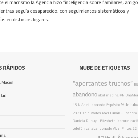
querella
te el macrismo la Agencia hizo “inteligencia sobre familiares, amig
tripulantes
 mientras seguía desaparecido, con seguimientos sistemáticos y
del
ARA
as en distintos lugares.
San
Juan
se
presentarán
como
querellantes
S RÁPIDOS
NUBE DE ETIQUETAS
en
la
“aportantes truchos”
 Maciel
#
causa
abandono
idad
abal medina
#NiUnaMe
por
espionaje
9 de Juli
15 N
Abel Leonardo Espósito
ilegal
2021
1diputados
Abel Furlán
- Leandro 
Daniela Dupuy - Elizabeth (comunicaci
telefónica)
abandonado
Abel Pintos
22 
ama