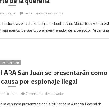
te de la querella
en
rá Justicia
Comentarios desactivados
Muerte
 hecho tras el rechazo del juez. Claudia, Ana, María Rosa y Rita es
de
 representante que tuvo el exentrenador de la Selección Argentina
Maradona:
la
Justicia
aceptó
a
las
ACTUALIDAD
hermanas
el ARA San Juan se presentarán como
del
 causa por espionaje ilegal
Diez
como
parte
en
erá Justicia
Comentarios desactivados
de
Familiares
e la denuncia presentada por la titular de la Agencia Federal de
la
de