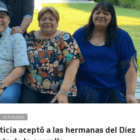
donde
se
investiga
su
muerte
ACTUALIDAD
icia aceptó a las hermanas del Diez