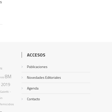
os
ACCESOS
Publicaciones
8N
8M
nos
Novedades Editoriales
2019
o
Agenda
Galetti -
ón
Contacto
femicidios