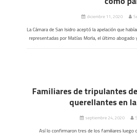
como par
diciembre 11, 2020
Se
La Cámara de San Isidro aceptó la apelación que habían
representadas por Matías Morla, el último abogado y
Familiares de tripulantes d
querellantes en la
septiembre 24, 2020
S
Así lo confirmaron tres de los familiares luego d