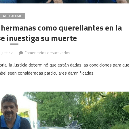
ACTUALIDAD
 hermanas como querellantes en la
e investiga su muerte
en
 Justicia
Comentarios desactivados
Maradona:
la, la Justicia determinó que están dadas las condiciones para qu
aceptaron
abel sean consideradas particulares damnificadas.
a
las
hermanas
como
querellantes
en
la
causa