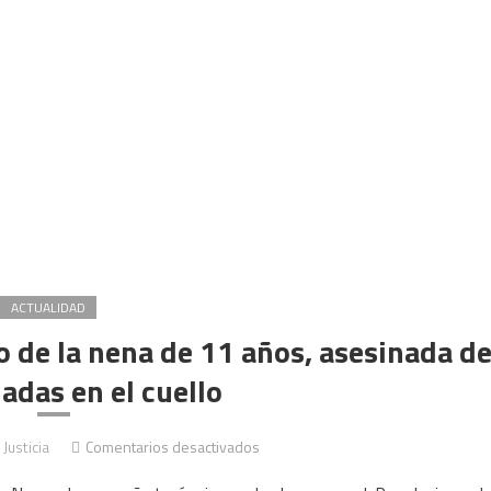
ACTUALIDAD
o de la nena de 11 años, asesinada d
adas en el cuello
en
 Justicia
Comentarios desactivados
San