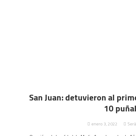
San Juan: detuvieron al prim
10 puñal
enero 3, 2022
Será