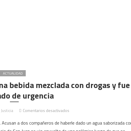
ACTUALIDAD
na bebida mezclada con drogas y fue
ado de urgencia
en
 Justicia
Comentarios desactivados
San
ón. Acusan a dos compañeros de haberle dado un agua saborizada co
Juan: