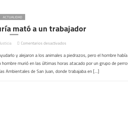
ACTUALIDAD
uría mató a un trabajador
en
Justicia
Comentarios desactivados
San
udarlo y alejaron a los animales a piedrazos, pero el hombre había
Juan:
n hombre murió en las últimas horas atacado por un grupo de perro
una
ías Ambientales de San Juan, donde trabajaba en […]
jauría
mató
a
un
trabajador