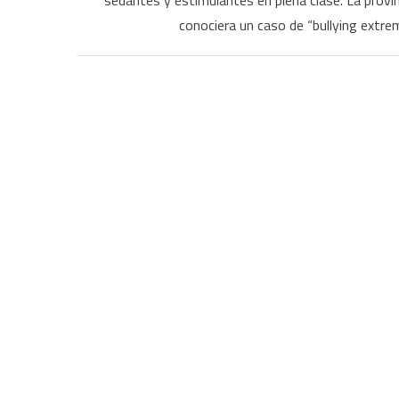
sedantes y estimulantes en plena clase. La provi
conociera un caso de “bullying extr