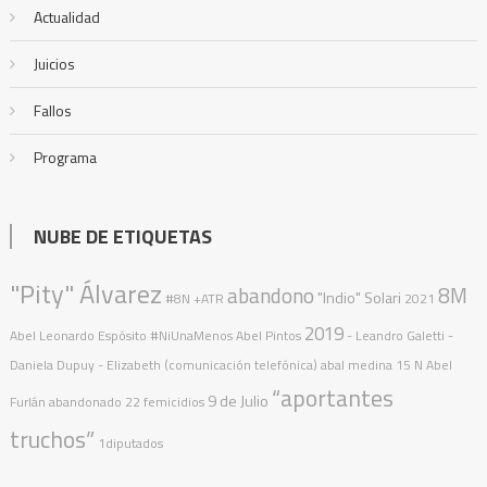
Actualidad
Juicios
Fallos
Programa
NUBE DE ETIQUETAS
"Pity" Álvarez
abandono
8M
"Indio" Solari
#8N
+ATR
2021
2019
Abel Leonardo Espósito
#NiUnaMenos
Abel Pintos
- Leandro Galetti -
Daniela Dupuy - Elizabeth (comunicación telefónica)
abal medina
15 N
Abel
“aportantes
9 de Julio
Furlán
abandonado
22 femicidios
truchos”
1diputados