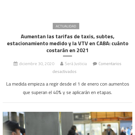
y
18
acce
ACTUALIDAD
cerr
Aumentan las tarifas de taxis, subtes,
estacionamiento medido y la VTV en CABA: cuánto
costarán en 2021
diciembre 30, 2020
Será Justicia
Comentarios
en
desactivados
Aumentan
La medida empieza a regir desde el 1 de enero con aumentos
las
que superan el 40% y se aplicarán en etapas.
tarifas
de
taxis,
subtes,
estacionamiento
medido