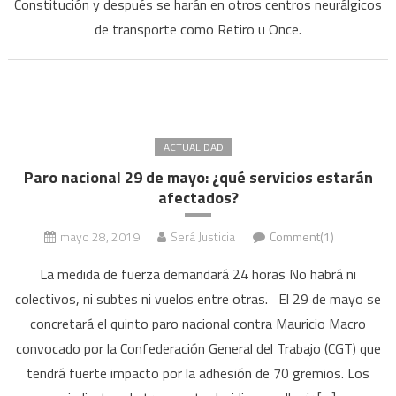
Constitución y después se harán en otros centros neurálgicos
arra
los
de transporte como Retiro u Once.
test
rápi
en
esta
de
ACTUALIDAD
tren
Paro nacional 29 de mayo: ¿qué servicios estarán
y
afectados?
subt
mayo 28, 2019
Será Justicia
Comment(1)
La medida de fuerza demandará 24 horas No habrá ni
colectivos, ni subtes ni vuelos entre otras. El 29 de mayo se
concretará el quinto paro nacional contra Mauricio Macro
convocado por la Confederación General del Trabajo (CGT) que
tendrá fuerte impacto por la adhesión de 70 gremios. Los