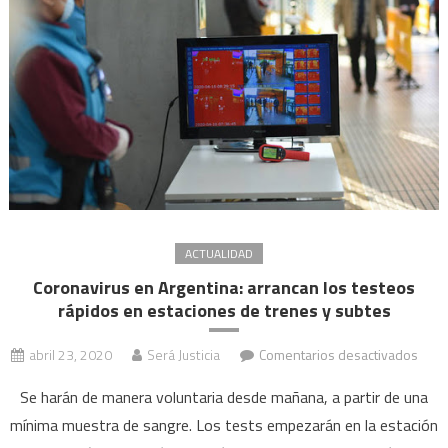
y
la
VTV
en
CABA:
cuánto
costarán
en
2021
ACTUALIDAD
Coronavirus en Argentina: arrancan los testeos
rápidos en estaciones de trenes y subtes
en
abril 23, 2020
Será Justicia
Comentarios desactivados
Coro
Se harán de manera voluntaria desde mañana, a partir de una
en
mínima muestra de sangre. Los tests empezarán en la estación
Argen