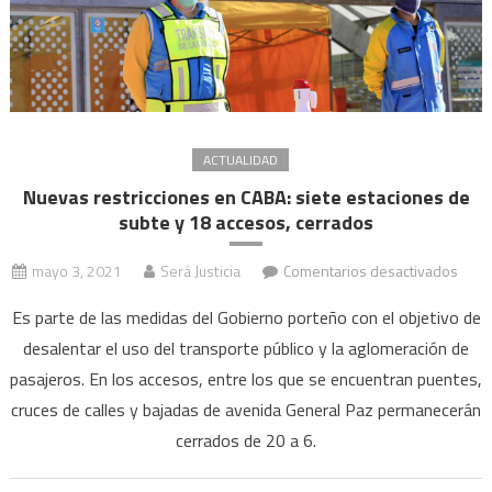
ACTUALIDAD
Nuevas restricciones en CABA: siete estaciones de
subte y 18 accesos, cerrados
en
mayo 3, 2021
Será Justicia
Comentarios desactivados
Nuev
Es parte de las medidas del Gobierno porteño con el objetivo de
restr
desalentar el uso del transporte público y la aglomeración de
en
pasajeros. En los accesos, entre los que se encuentran puentes,
CABA
siete
cruces de calles y bajadas de avenida General Paz permanecerán
esta
cerrados de 20 a 6.
de
subt