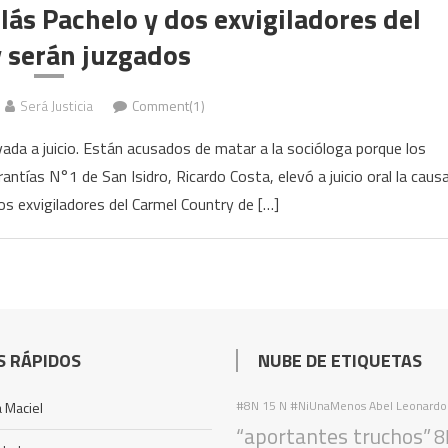
lás Pachelo y dos exvigiladores del
 serán juzgados
Será Justicia
Comment(1)
vada a juicio. Están acusados de matar a la socióloga porque los
ntías N°1 de San Isidro, Ricardo Costa, elevó a juicio oral la caus
os exvigiladores del Carmel Country de […]
S RÁPIDOS
NUBE DE ETIQUETAS
#8N
15 N
#NiUnaMenos
Abel Leonardo
 Maciel
“aportantes truchos”
8