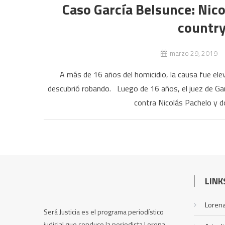
Caso García Belsunce: Nico
country
marzo 29, 2019
A más de 16 años del homicidio, la causa fue ele
descubrió robando. Luego de 16 años, el juez de Gara
contra Nicolás Pachelo y d
LINK
Lorena
Será Justicia es el programa periodístico
judicial que conduce la periodista Lorena