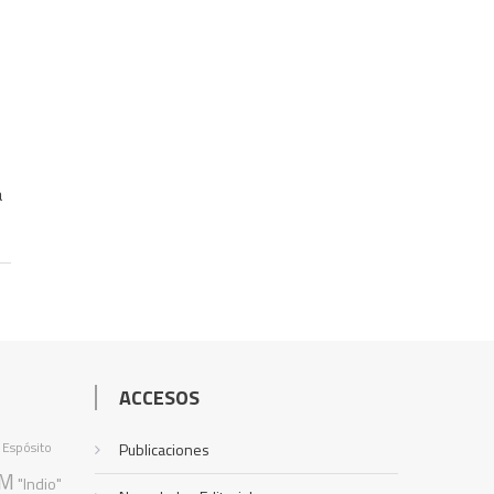
a
ACCESOS
 Espósito
Publicaciones
M
"Indio"