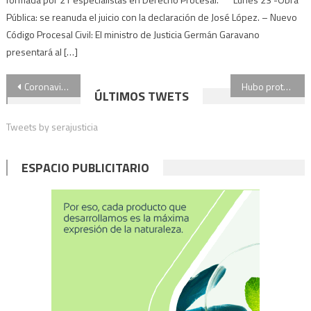
Pública: se reanuda el juicio con la declaración de José López. – Nuevo
Código Procesal Civil: El ministro de Justicia Germán Garavano
presentará al […]
Navegación
Coronavirus en Corrientes: el secretario de Deportes se contagió jugando al póker
Hubo protestas en el Obelisco y varios puntos del país contra las restricciones del aislamiento y la Reforma Judicial
ÚLTIMOS TWETS
de
Tweets by serajusticia
entradas
ESPACIO PUBLICITARIO