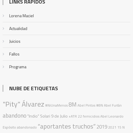
LINKS RÁPIDOS
Lorena Maciel
Actualidad
Juicios
Fallos
Programa
NUBE DE ETIQUETAS
"Pity" Álvarez
8M
#NiUnaMenos
Abel Pintos
#8N
Abel Furlán
abandono
"Indio" Solari
9 de Julio
+ATR
22 femicidios
Abel Leonardo
“aportantes truchos”
2019
Espósito
abandonado
2021
15 N