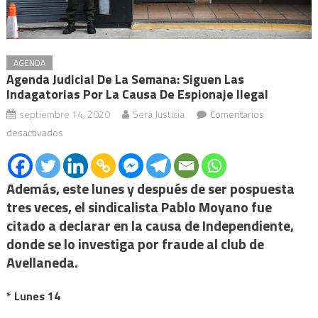
AGENDA
Agenda Judicial De La Semana: Siguen Las
Indagatorias Por La Causa De Espionaje Ilegal
septiembre 14, 2020
Será Justicia
Comentarios
en
desactivados
Agenda
judicial
Además, este lunes y después de ser pospuesta
de
la
tres veces, el sindicalista Pablo Moyano fue
semana:
citado a declarar en la causa de Independiente,
siguen
donde se lo investiga por fraude al club de
las
Avellaneda.
indagatorias
por
* Lunes 14
la