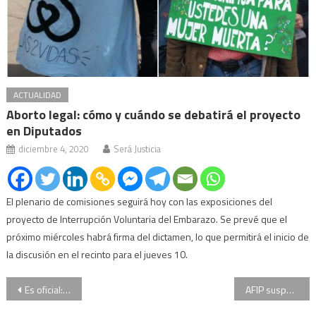
ACTUALIDAD
Aborto legal: cómo y cuándo se debatirá el proyecto
en Diputados
diciembre 4, 2020
Será Justicia
El plenario de comisiones seguirá hoy con las exposiciones del
proyecto de Interrupción Voluntaria del Embarazo. Se prevé que el
próximo miércoles habrá firma del dictamen, lo que permitirá el inicio de
la discusión en el recinto para el jueves 10.
Navegación
Es oficial: eliminan el IVA a los alimentos de la canasta básica
AFIP suspende los embargos a las pyme por deudas hasta el 14 de agosto