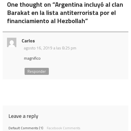
de
One thought on “
Argentina incluyó al clan
entradas
Barakat en la lista antiterrorista por el
financiamiento al Hezbollah
”
Carlos
agosto 16, 2019 a las 8:25 pm
magnifico
Responder
Leave a reply
Default Comments (1)
Facebook Comments