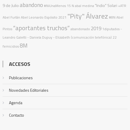
abandono
9 de Julio
"Indio" Solari
#NiUnaMenos
15 N
abal medina
+ATR
"Pity" Álvarez
Abel Furlán
Abel Leonardo Espósito
2021
#8N
Abel
“aportantes truchos”
2019
Pintos
abandonado
1diputados
-
Leandro Galetti - Daniela Dupuy - Elizabeth (comunicación telefónica)
22
8M
femicidios
ACCESOS
Publicaciones
Novedades Editoriales
Agenda
Contacto