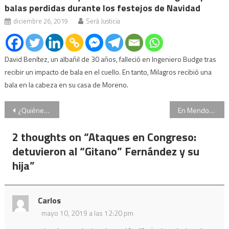
balas perdidas durante los festejos de Navidad
diciembre 26, 2019
Será Justicia
David Benítez, un albañil de 30 años, falleció en Ingeniero Budge tras
recibir un impacto de bala en el cuello. En tanto, Milagros recibió una
bala en la cabeza en su casa de Moreno.
Navegación
¿Quiénes son los detenidos por los ataques a Olivares y Yadón?
En Mendoza condenaron a un exintendente por administración fraudulenta
de
2 thoughts on “
Ataques en Congreso:
entradas
detuvieron al “Gitano” Fernández y su
hija
”
Carlos
mayo 10, 2019 a las 12:20 pm