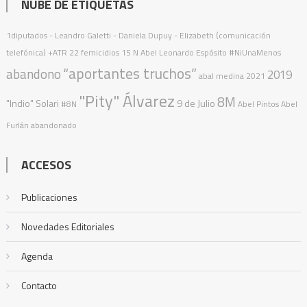
NUBE DE ETIQUETAS
1diputados
- Leandro Galetti - Daniela Dupuy - Elizabeth (comunicación
telefónica)
+ATR
22 femicidios
15 N
Abel Leonardo Espósito
#NiUnaMenos
“aportantes truchos”
abandono
2019
abal medina
2021
"Pity" Álvarez
8M
"Indio" Solari
9 de Julio
#8N
Abel Pintos
Abel
Furlán
abandonado
ACCESOS
Publicaciones
Novedades Editoriales
Agenda
Contacto