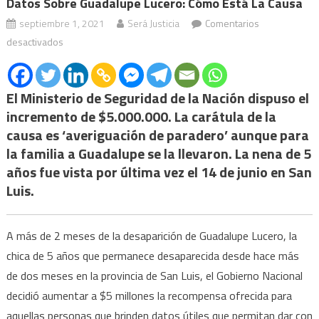
Datos Sobre Guadalupe Lucero: Cómo Está La Causa
septiembre 1, 2021
Será Justicia
Comentarios
en
desactivados
Aumentó
la
El Ministerio de Seguridad de la Nación dispuso el
recompensa
para
incremento de $5.000.000. La carátula de la
quienes
causa es ‘averiguación de paradero’ aunque para
brinden
la familia a Guadalupe se la llevaron. La nena de 5
datos
años fue vista por última vez el 14 de junio en San
sobre
Luis.
Guadalupe
Lucero:
A más de 2 meses de la desaparición de Guadalupe Lucero, la
cómo
chica de 5 años que permanece desaparecida desde hace más
está
la
de dos meses en la provincia de San Luis, el Gobierno Nacional
causa
decidió aumentar a $5 millones la recompensa ofrecida para
aquellas personas que brinden datos útiles que permitan dar con