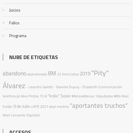
Juicios
Fallos
Programa
NUBE DE ETIQUETAS
"Pity"
abandono
8M
2019
abandonado
22 femicidios
Álvarez
- Leandro Galetti - Daniela Dupuy - Elizabeth (comunicación
"Indio" Solari
telefónica)
Abel Pintos
15 N
#NiUnaMenos
1diputados
#8N
Abel
“aportantes truchos”
9 de Julio
Furlán
+ATR
2021
abal medina
Abel Leonardo Espósito
ACCESOS