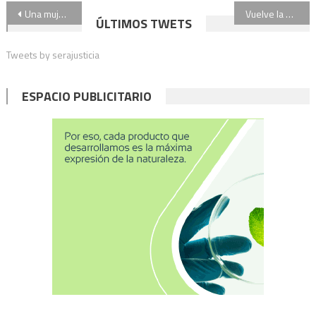
Navegación
Una mujer denunció la desaparición de sus hijas adolescentes: aparecieron en buen estado de salud
Vuelve la presencialidad escolar plena en PBA: cómo es el protocolo
ÚLTIMOS TWETS
de
Tweets by serajusticia
entradas
ESPACIO PUBLICITARIO