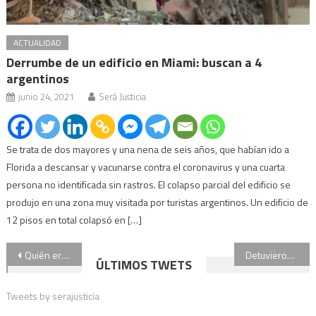
ACTUALIDAD
Derrumbe de un edificio en Miami: buscan a 4
argentinos
junio 24, 2021
Será Justicia
Se trata de dos mayores y una nena de seis años, que habían ido a
Florida a descansar y vacunarse contra el coronavirus y una cuarta
persona no identificada sin rastros. El colapso parcial del edificio se
produjo en una zona muy visitada por turistas argentinos. Un edificio de
12 pisos en total colapsó en […]
Navegación
Quién era Marcelo Pecci, el fiscal paraguayo asesinado en Colombia
Detuvieron al ex de Beatriz Salomón, Alberto Ferriols: de qué se lo acusa
ÚLTIMOS TWETS
de
Tweets by serajusticia
entradas