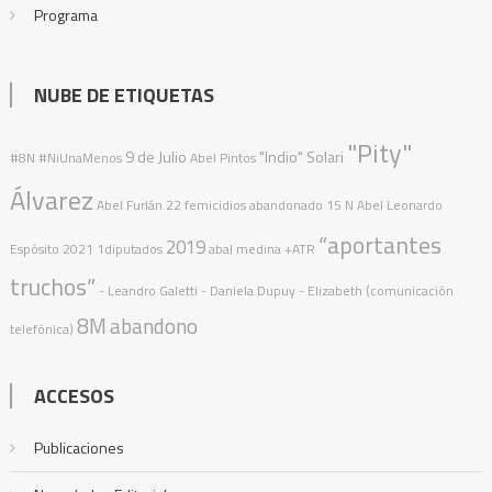
Programa
NUBE DE ETIQUETAS
"Pity"
9 de Julio
"Indio" Solari
#8N
#NiUnaMenos
Abel Pintos
Álvarez
Abel Furlán
22 femicidios
abandonado
15 N
Abel Leonardo
“aportantes
2019
Espósito
2021
1diputados
abal medina
+ATR
truchos”
- Leandro Galetti - Daniela Dupuy - Elizabeth (comunicación
8M
abandono
telefónica)
ACCESOS
Publicaciones