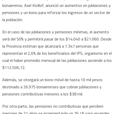
bonaerense, Axel Kicillof, anunció un aumentos en jubilaciones y
y
pensiones y un bono para reforzar los ingresos de un sector de
pens
la población.
En el caso de las jubilaciones y pensiones mínimas, el aumento
será del 50% y permitirá pasar de los $14.040 a $21.060. Desde
la Provincia estiman que alcanzará a 7.347 personas que
representan el 2,6% de los beneficiarios del IPS, organismo en el
cual el haber promedio mensual de las jubilaciones asciende a los
$112.506,72.
Además, se otorgará un bono móvil de hasta 10 mil pesos
destinado a 26.975 bonaerenses que cobran jubilaciones y
pensiones contributivas menores a los $38 mil.
Por otra parte, las pensiones no contributivas que perciben
menores de 21 años se incrementarán un 76,4% para ascender