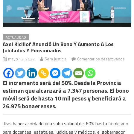
ACTUALIDAD
Axel Kicillof Anunció Un Bono Y Aumento A Los
Jubilados Y Pensionados
en
mayo 12, 2022
Será Justicia
Comentarios desactivados
Axel
Kicill
anun
El incremento será del 50%. Desde la Provincia
un
estiman que alcanzará a 7.347 personas. El bono
bono
móvil será de hasta 10 mil pesos y beneficiará a
y
26.975 bonaerenses.
aume
a
Tras haber acordado una suba salarial del 60% hasta fin de año
los
para docentes, estatales, judiciales y médicos, el gobernador
jubil