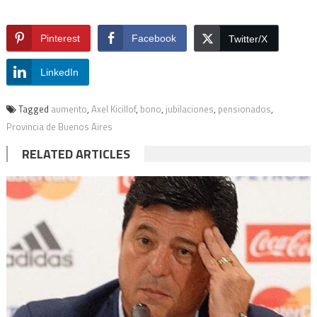
Pinterest
Facebook
Twitter/X
LinkedIn
Tagged
aumento
,
Axel Kicillof
,
bono
,
jubilaciones
,
pensionados
,
Provincia de Buenos Aires
RELATED ARTICLES