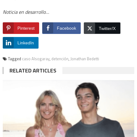
Noticia en desarrollo…
Pinterest
Facebook
Twitter/X
LinkedIn
Tagged
caso Alsogaray
,
detención
,
Jonathan Bedetti
RELATED ARTICLES