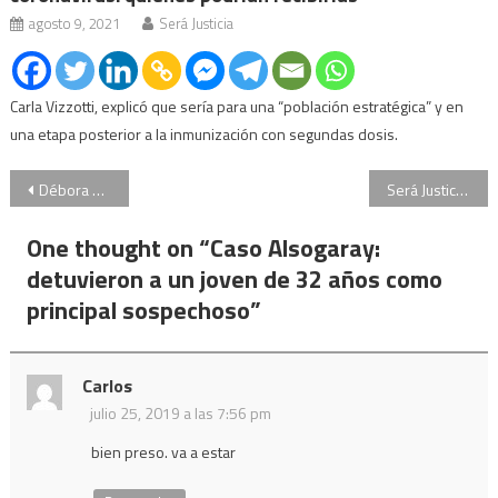
agosto 9, 2021
Será Justicia
Carla Vizzotti, explicó que sería para una “población estratégica” y en
una etapa posterior a la inmunización con segundas dosis.
Navegación
Débora Pérez Volpin: uno de los cardiólogos aseguró que “no había chances de sobrevida”
Será Justicia, Programa 25/07/2019, Mariana Barbitta
de
One thought on “
Caso Alsogaray:
entradas
detuvieron a un joven de 32 años como
principal sospechoso
”
Carlos
julio 25, 2019 a las 7:56 pm
bien preso. va a estar