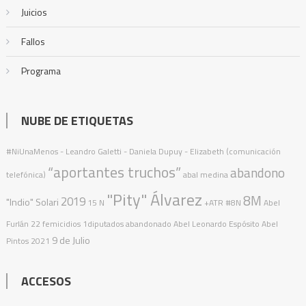
Juicios
Fallos
Programa
NUBE DE ETIQUETAS
#NiUnaMenos
- Leandro Galetti - Daniela Dupuy - Elizabeth (comunicación
“aportantes truchos”
abandono
telefónica)
abal medina
"Pity" Álvarez
8M
2019
"Indio" Solari
15 N
+ATR
#8N
Abel
Furlán
22 femicidios
1diputados
abandonado
Abel Leonardo Espósito
Abel
9 de Julio
Pintos
2021
ACCESOS