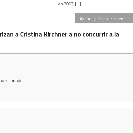
en 2003, […]
Agenda judicial de la semana
izan a Cristina Kirchner a no concurrir a la
 corresponde