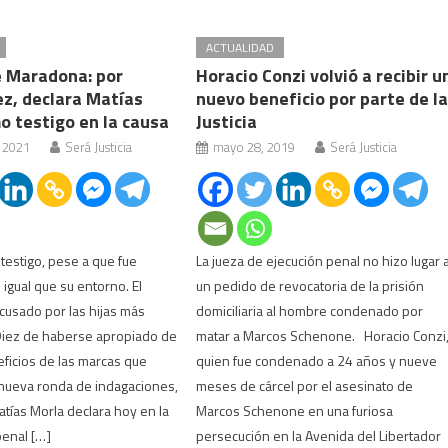
ACTUALIDAD
 Maradona: por
Horacio Conzi volvió a recibir u
ez, declara Matías
nuevo beneficio por parte de l
o testigo en la causa
Justicia
, 2021
Será Justicia
mayo 28, 2019
Será Justicia
testigo, pese a que fue
La jueza de ejecución penal no hizo lugar 
 igual que su entorno. El
un pedido de revocatoria de la prisión
usado por las hijas más
domiciliaria al hombre condenado por
Diez de haberse apropiado de
matar a Marcos Schenone. Horacio Conzi
ficios de las marcas que
quien fue condenado a 24 años y nueve
 nueva ronda de indagaciones,
meses de cárcel por el asesinato de
tías Morla declara hoy en la
Marcos Schenone en una furiosa
 penal […]
persecución en la Avenida del Libertador