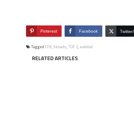
Pinterest
Facebook
Twitter
Tagged
CFK
,
Senado
,
TOF 2
,
vialidad
RELATED ARTICLES