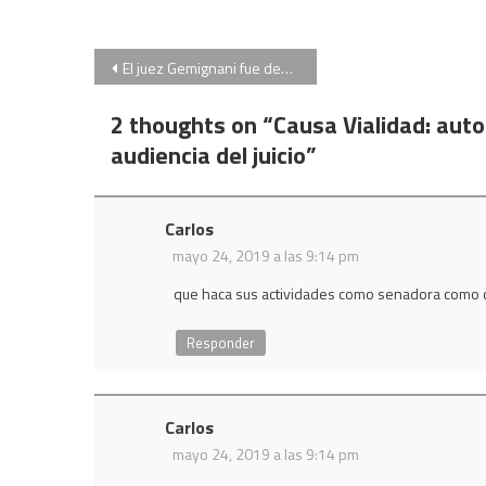
Navegación
El juez Gemignani fue desplazado de la presidencia de la Cámara de Casación
de
2 thoughts on “
Causa Vialidad: autor
entradas
audiencia del juicio
”
Carlos
mayo 24, 2019 a las 9:14 pm
que haca sus actividades como senadora como
Responder
Carlos
mayo 24, 2019 a las 9:14 pm