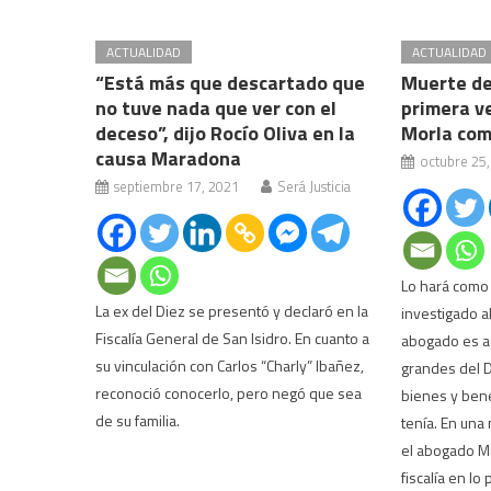
ACTUALIDAD
ACTUALIDAD
“Está más que descartado que
Muerte de
no tuve nada que ver con el
primera v
deceso”, dijo Rocío Oliva en la
Morla com
causa Maradona
octubre 25
septiembre 17, 2021
Será Justicia
Lo hará como 
La ex del Diez se presentó y declaró en la
investigado al
Fiscalía General de San Isidro. En cuanto a
abogado es ac
su vinculación con Carlos “Charly” Ibañez,
grandes del 
reconoció conocerlo, pero negó que sea
bienes y bene
de su familia.
tenía. En una
el abogado Ma
fiscalía en lo