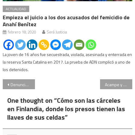
ACTUALIDAD
Empieza el juicio a los dos acusados del femicidio de
Anahí Benítez
febrero 18, 2020
Será Justicia
La joven de 16 años fue secuestrada, violada, asesinada y enterrada en
la reserva Santa Catalina en 2017. La prueba de ADN complicó a uno de
los detenidos.
Navegación
Denuncian a Alberto Fernández, Cafiero y Guzmán por la designación de un director del Banco Nación
Acampe y acto en el Obelisco en pedido por la libertad de Milagro Sala
de
One thought on “
Cómo son las cárceles
entradas
en Finlandia, donde los presos tienen las
llaves de sus celdas
”