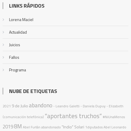
LINKS RÁPIDOS
Lorena Maciel
Actualidad
Juicios
Fallos
Programa
NUBE DE ETIQUETAS
abandono
9 de Julio
2021
- Leandro Galetti - Daniela Dupuy - Elizabeth
“aportantes truchos”
(comunicación telefónica)
#NiUnaMenos
8M
2019
"Indio" Solari
Abel Furlán
abandonado
1diputados
Abel Leonardo