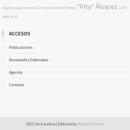
"Pity" Álvarez
Espósito
abal medina
22 femicidios
Abel Pintos
+ATR
#8N
15 N
ACCESOS
Publicaciones
Novedades Editoriales
Agenda
Contacto
2022 Será Justicia
|
Editorial by
MysteryThemes
.