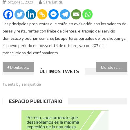
octubre 5, 2020
Será Justicia
Las principales propuestas que están en evaluación son los salones de
bares y restaurantes con límite de clientes, el trabajo del servicio
doméstico y podrían sumarse las aperturas parciales de los shoppings.
El nuevo período empieza el 13 de octubre, ya con 207 días
transcurridos del confinamiento.
Navegación
Diputados empieza a debatir proyectos para regular el teletrabajo
Mendoza: se reanuda el segundo juicio por los abusos en el Instituto Próvolo
ÚLTIMOS TWETS
de
Tweets by serajusticia
entradas
ESPACIO PUBLICITARIO