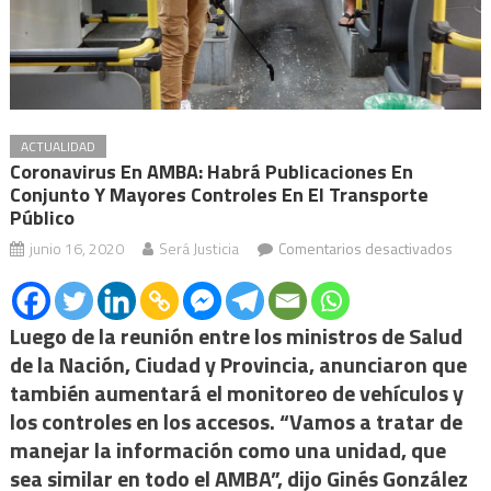
ACTUALIDAD
Coronavirus En AMBA: Habrá Publicaciones En
Conjunto Y Mayores Controles En El Transporte
Público
en
junio 16, 2020
Será Justicia
Comentarios desactivados
Coron
en
AMBA
Luego de la reunión entre los ministros de Salud
habrá
de la Nación, Ciudad y Provincia, anunciaron que
publi
también aumentará el monitoreo de vehículos y
en
los controles en los accesos. “Vamos a tratar de
conju
manejar la información como una unidad, que
y
sea similar en todo el AMBA”, dijo Ginés González