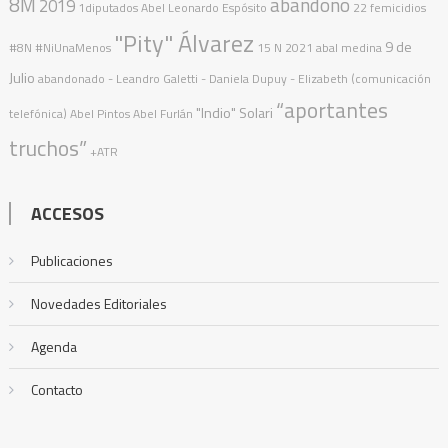
8M
abandono
2019
1diputados
Abel Leonardo Espósito
22 femicidios
"Pity" Álvarez
9 de
#8N
#NiUnaMenos
15 N
2021
abal medina
Julio
abandonado
- Leandro Galetti - Daniela Dupuy - Elizabeth (comunicación
“aportantes
"Indio" Solari
telefónica)
Abel Pintos
Abel Furlán
truchos”
+ATR
ACCESOS
Publicaciones
Novedades Editoriales
Agenda
Contacto