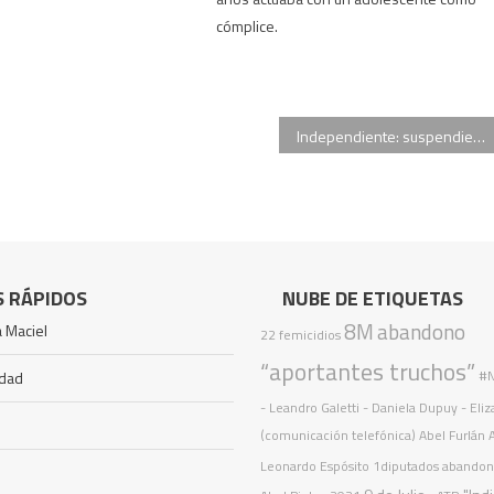
cómplice.
Independiente: suspendieron por quinta vez la indagatoria de Pablo Moyano
S RÁPIDOS
NUBE DE ETIQUETAS
8M
abandono
 Maciel
22 femicidios
“aportantes truchos”
#N
idad
- Leandro Galetti - Daniela Dupuy - Eli
(comunicación telefónica)
Abel Furlán
Leonardo Espósito
1diputados
abando