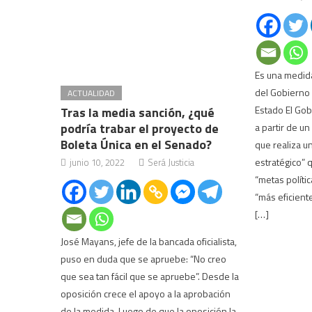
Es una medida
del Gobierno 
ACTUALIDAD
Estado El Gob
Tras la media sanción, ¿qué
podría trabar el proyecto de
a partir de un
Boleta Única en el Senado?
que realiza 
estratégico” 
junio 10, 2022
Será Justicia
“metas políti
“más eficiente
[…]
José Mayans, jefe de la bancada oficialista,
puso en duda que se apruebe: “No creo
que sea tan fácil que se apruebe”. Desde la
oposición crece el apoyo a la aprobación
de la medida. Luego de que la oposición la