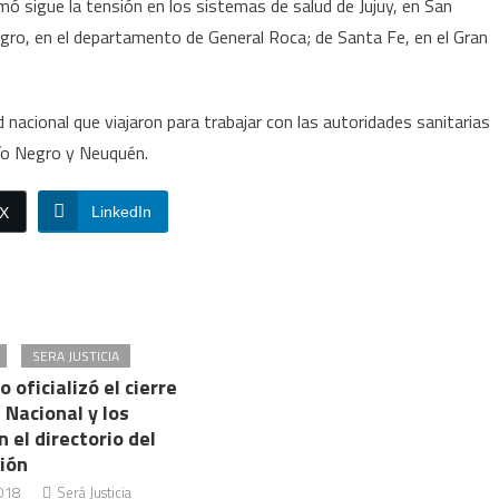
rmó sigue la tensión en los sistemas de salud de Jujuy, en San
gro, en el departamento de General Roca; de Santa Fe, en el Gran
d nacional que viajaron para trabajar con las autoridades sanitarias
Río Negro y Neuquén.
LinkedIn
/X
SERA JUSTICIA
o oficializó el cierre
 Nacional y los
 el directorio del
ión
2018
Será Justicia