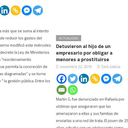
 más que se suma al intento
de reducir los gastos del
ACTUALIDAD
ierno modificó este miércoles
Detuvieron al hijo de un
empresario por obligar a
 decreto la Ley de Ministerios
menores a prostituirse
un “reordenamiento
que permita la concreción de
noviembre 22, 2019
Será Justicia
cas diagramadas” y se torne
 ” la gestión pública. Entre los
Martin G. fue denunciado en Rafaela por
víctimas que aseguraron que las
amenazaron a ellas y sus familias de
enviarlas a una red de trata. El joven de 2
años actuaba con un adolescente como