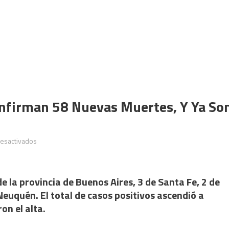
onfirman 58 Nuevas Muertes, Y Ya So
en
esactivados
Coronavirus
en
Argentina:
e la provincia de Buenos Aires, 3 de Santa Fe, 2 de
confirman
uquén. El total de casos positivos ascendió a
58
on el alta.
nuevas