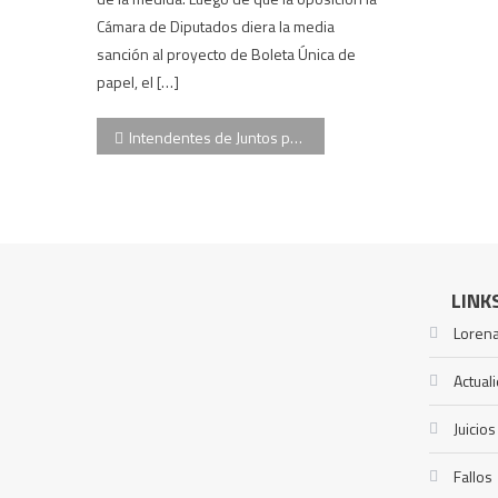
Cámara de Diputados diera la media
sanción al proyecto de Boleta Única de
papel, el […]
Navegación
Intendentes de Juntos por el Cambio pidieron una reunión con Kicillof en reclamo de fondos
de
entradas
LINK
Lorena
Actual
Juicios
Fallos