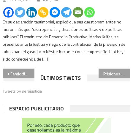
En su declaración testimonial, explicó que sus cuestionamientos no
fueron más que “discrepancias y discusiones políticas y de políticas
públicas”. El exministro de Desarrollo Productivo, Matías Kulfas, se
presentó ante la Justicia y negó que la contratación de la provisión de
tubos para el gasoducto Néstor Kirchner con la empresa Techint haya
sido consecuencia de […]
Navegación
Femicidio en Salta: pidió ayuda al 911 y la encontraron asesinada 16 horas después
Prisiones domiciliarias: “Nadie está de acuerdo en sacar violadores y asesinos seriales”, dijo la ministra de Justicia
ÚLTIMOS TWETS
de
Tweets by serajusticia
entradas
ESPACIO PUBLICITARIO