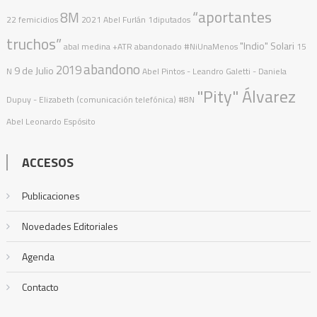
“aportantes
8M
22 femicidios
2021
Abel Furlán
1diputados
truchos”
"Indio" Solari
abal medina
+ATR
abandonado
#NiUnaMenos
15
abandono
2019
9 de Julio
N
Abel Pintos
- Leandro Galetti - Daniela
"Pity" Álvarez
Dupuy - Elizabeth (comunicación telefónica)
#8N
Abel Leonardo Espósito
ACCESOS
Publicaciones
Novedades Editoriales
Agenda
Contacto