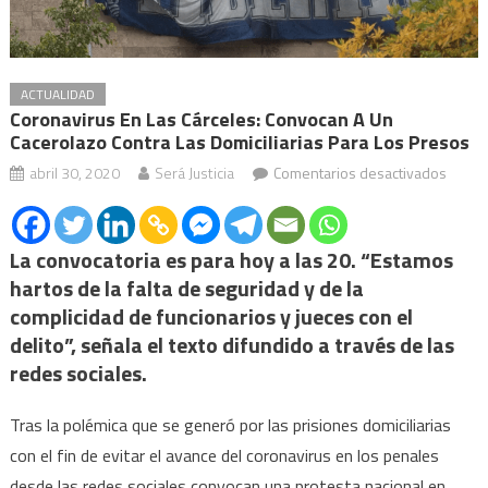
ACTUALIDAD
Coronavirus En Las Cárceles: Convocan A Un
Cacerolazo Contra Las Domiciliarias Para Los Presos
en
abril 30, 2020
Será Justicia
Comentarios desactivados
Coron
en
las
La convocatoria es para hoy a las 20. “Estamos
cárcel
hartos de la falta de seguridad y de la
convo
complicidad de funcionarios y jueces con el
a
delito”, señala el texto difundido a través de las
un
redes sociales.
cacero
contra
Tras la polémica que se generó por las prisiones domiciliarias
las
con el fin de evitar el avance del coronavirus en los penales
domici
desde las redes sociales convocan una protesta nacional en