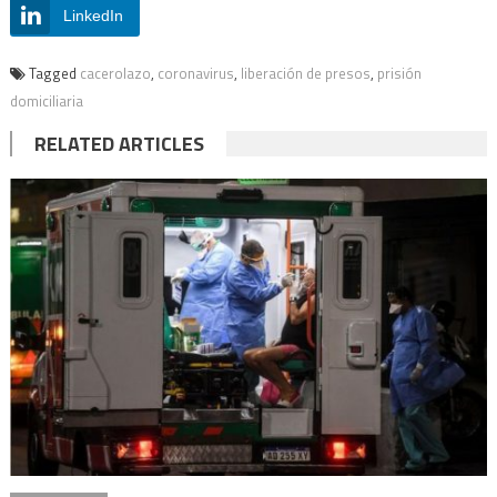
LinkedIn
Tagged
cacerolazo
,
coronavirus
,
liberación de presos
,
prisión
domiciliaria
RELATED ARTICLES