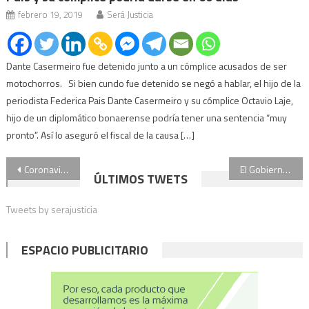
febrero 19, 2019
Será Justicia
Dante Casermeiro fue detenido junto a un cómplice acusados de ser
motochorros. Si bien cundo fue detenido se negó a hablar, el hijo de la
periodista Federica Pais Dante Casermeiro y su cómplice Octavio Laje,
hijo de un diplomático bonaerense podría tener una sentencia “muy
pronto”. Así lo aseguró el fiscal de la causa […]
Navegación
Coronavirus: la Corte Suprema recomienda no compartir el mate y otras medidas para prevenir el contagio
El Gobierno volverá a controlar el programa de Protección de Testigos
ÚLTIMOS TWETS
de
Tweets by serajusticia
entradas
ESPACIO PUBLICITARIO