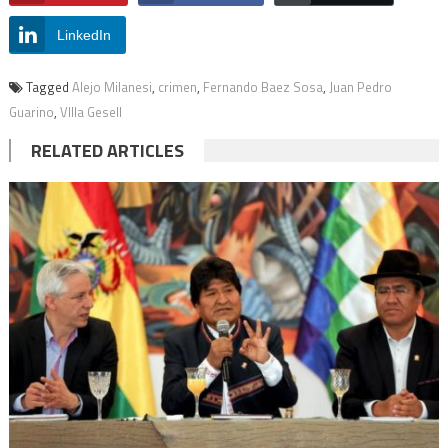
LinkedIn
Tagged
Alejo Milanesi
,
crimen
,
Fernando Baez Sosa
,
Juan Pedro
Guarino
,
VIlla Gesell
RELATED ARTICLES