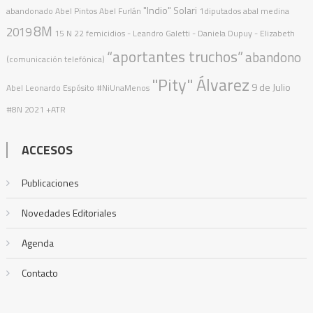
"Indio" Solari
abandonado
Abel Pintos
Abel Furlán
1diputados
abal medina
8M
2019
15 N
22 femicidios
- Leandro Galetti - Daniela Dupuy - Elizabeth
“aportantes truchos”
abandono
(comunicación telefónica)
"Pity" Álvarez
9 de Julio
Abel Leonardo Espósito
#NiUnaMenos
#8N
2021
+ATR
ACCESOS
Publicaciones
Novedades Editoriales
Agenda
Contacto