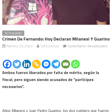
ACTUALIDAD
Crimen De Fernando: Hoy Declaran Milanesi Y Guarino
febrero 20, 2020
Será Justicia
Comentarios desactivados
en
Crimen
de
Fernando:
Ambos fueron liberados por falta de mérito, según la
hoy
fiscal, pero siguen siendo acusados de “partícipes
declaran
necesarios”.
Milanesi
y
Guarino
Alejo Milanesi y Juan Pedro Guarino, los dos rugbiers que fueron