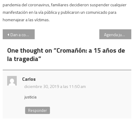
pandemia del coronavirus, familiares decidieron suspender cualquier
manifestación en la vía pública y publicaron un comunicado para
homenajear a las víctimas.
Navegación
Dan a conocer el veredicto contra el exintendente de Paraná Sergio Varisco en el juicio por narcotráfico
Agenda judicial: qué hay que esperar tras la feria judicial
de
One thought on “
Cromañón: a 15 años de
entradas
la tragedia
”
Carlos
diciembre 30, 2019 a las 11:50 am
justicia
Responder