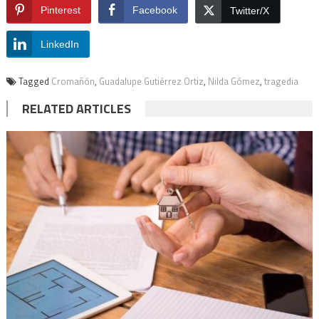
Pinterest
Facebook
Twitter/X
LinkedIn
Tagged
Cromañón
,
Guadalupe Gutiérrez Ortiz
,
Nilda Gómez
,
tragedia
RELATED ARTICLES