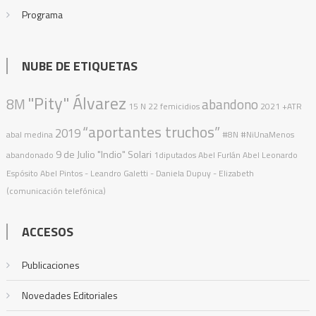
Programa
NUBE DE ETIQUETAS
"Pity" Álvarez
8M
abandono
15 N
22 femicidios
2021
+ATR
“aportantes truchos”
2019
abal medina
#8N
#NiUnaMenos
9 de Julio
"Indio" Solari
abandonado
1diputados
Abel Furlán
Abel Leonardo
Espósito
Abel Pintos
- Leandro Galetti - Daniela Dupuy - Elizabeth
(comunicación telefónica)
ACCESOS
Publicaciones
Novedades Editoriales