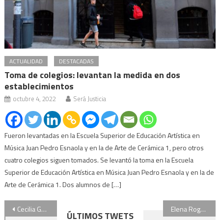
ACTUALIDAD
DESTACADAS
Toma de colegios: levantan la medida en dos
establecimientos
octubre 4, 2022
Será Justicia
Fueron levantadas en la Escuela Superior de Educación Artística en
Música Juan Pedro Esnaola y en la de Arte de Cerámica 1, pero otros
cuatro colegios siguen tomados. Se levantó la toma en la Escuela
Superior de Educación Artística en Música Juan Pedro Esnaola y en la de
Arte de Cerámica 1. Dos alumnos de […]
Navegación
Cecilia Goyeneche: “Tuvieron la esperanza de que destituyéndome Uribarri no sería condenado”
Elena Roger: “Mi vida no es mi profesión solamente”
ÚLTIMOS TWETS