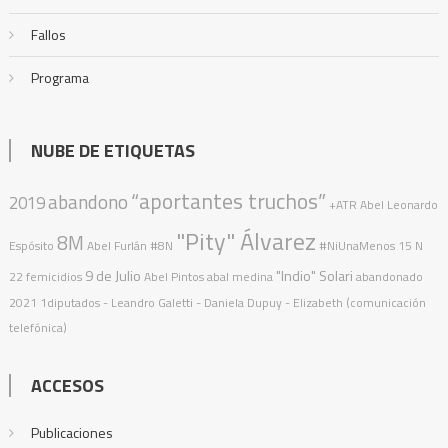
Fallos
Programa
NUBE DE ETIQUETAS
“aportantes truchos”
abandono
2019
+ATR
Abel Leonardo
"Pity" Álvarez
8M
Espósito
Abel Furlán
#8N
#NiUnaMenos
15 N
9 de Julio
"Indio" Solari
22 femicidios
Abel Pintos
abal medina
abandonado
2021
1diputados
- Leandro Galetti - Daniela Dupuy - Elizabeth (comunicación
telefónica)
ACCESOS
Publicaciones