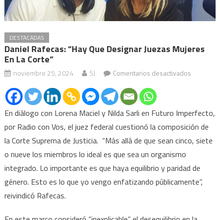
DESTACADAS
Daniel Rafecas: “Hay Que Designar Juezas Mujeres
En La Corte”
en
noviembre 25, 2024
SJ
Comentarios desactivados
Daniel
Rafecas:
“Hay
En diálogo con Lorena Maciel y Nilda Sarli en Futuro Imperfecto,
que
por Radio con Vos, el juez federal cuestionó la composición de
designar
la Corte Suprema de Justicia. “Más allá de que sean cinco, siete
juezas
o nueve los miembros lo ideal es que sea un organismo
mujeres
integrado. Lo importante es que haya equilibrio y paridad de
en
género. Esto es lo que yo vengo enfatizando públicamente”,
la
reivindicó Rafecas.
corte”
En este marco consideró “inexplicable” el desequilibrio en la