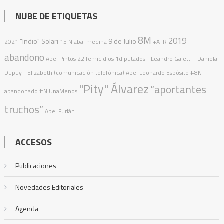
NUBE DE ETIQUETAS
8M
2019
"Indio" Solari
9 de Julio
2021
15 N
abal medina
+ATR
abandono
Abel Pintos
22 femicidios
1diputados
- Leandro Galetti - Daniela
Dupuy - Elizabeth (comunicación telefónica)
Abel Leonardo Espósito
#8N
"Pity" Álvarez
“aportantes
abandonado
#NiUnaMenos
truchos”
Abel Furlán
ACCESOS
Publicaciones
Novedades Editoriales
Agenda