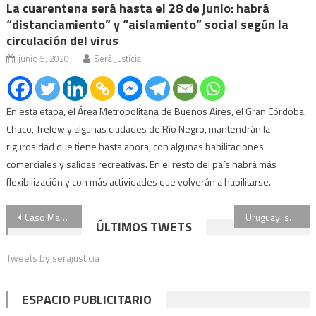
La cuarentena será hasta el 28 de junio: habrá
“distanciamiento” y “aislamiento” social según la
circulación del virus
junio 5, 2020
Será Justicia
En esta etapa, el Área Metropolitana de Buenos Aires, el Gran Córdoba,
Chaco, Trelew y algunas ciudades de Río Negro, mantendrán la
rigurosidad que tiene hasta ahora, con algunas habilitaciones
comerciales y salidas recreativas. En el resto del país habrá más
flexibilización y con más actividades que volverán a habilitarse.
Navegación
Caso Maradona: rechazaron el pedido de Luque para suspender la junta médica
Uruguay: subastan autos de alta gama del sindicalista Marcelo Balcedo
ÚLTIMOS TWETS
de
Tweets by serajusticia
entradas
ESPACIO PUBLICITARIO