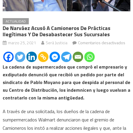
ACTUALIDAD
De Narváez Acusó A Camioneros De Prácticas
Ilegítimas Y De Desabastecer Sus Sucursales
en
marzo 25, 2021
Será Justicia
Comentarios desactivados
De
Nar
acu
La cadena de supermercados que compró el empresario y
a
exdiputado denunció que recibió un pedido por parte del
Cam
sindicato de Pablo Moyano para que despida al personal de
de
su Centro de Distribución, los indemnicen y luego vuelvan a
prác
contratarlo con la misma antigüedad.
ileg
y
A través de una solicitada, los dueños de la cadena de
de
sumpermercados Walmart denunciaron que el gremio de
des
Camioneros los instó a realizar acciones ilegales y que, ante la
sus