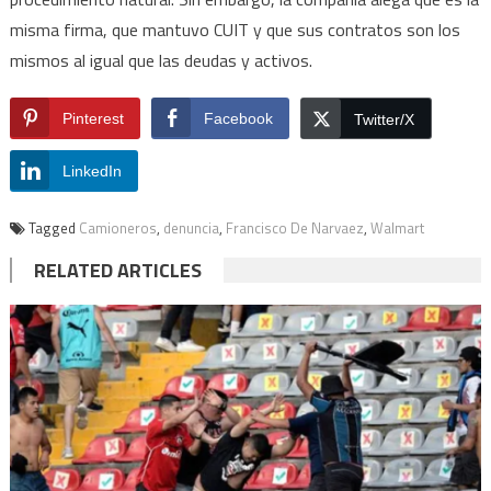
misma firma, que mantuvo CUIT y que sus contratos son los
mismos al igual que las deudas y activos.
Pinterest
Facebook
Twitter/X
LinkedIn
Tagged
Camioneros
,
denuncia
,
Francisco De Narvaez
,
Walmart
RELATED ARTICLES