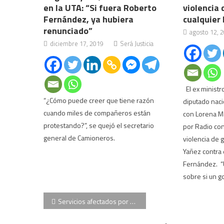
en la UTA: “Si fuera Roberto
violencia
Fernández, ya hubiera
cualquier 
renunciado”
agosto 12, 
diciembre 17, 2019
Será Justicia
El ex ministr
“¿Cómo puede creer que tiene razón
diputado naci
cuando miles de compañeros están
con Lorena Ma
protestando?”, se quejó el secretario
por Radio con
general de Camioneros.
violencia de 
Yañez contra 
Fernández. “U
sobre si un g
Navegación
Servicios afectados por el paro nacional
de