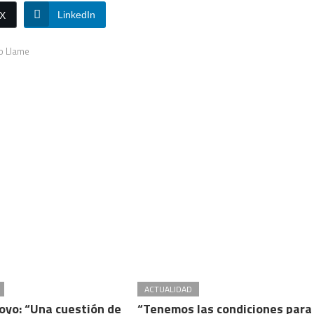
LinkedIn
/X
o Llame
ACTUALIDAD
royo: “Una cuestión de
“Tenemos las condiciones para