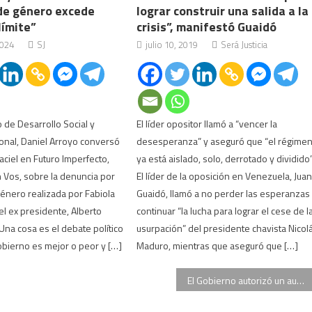
 de género excede
lograr construir una salida a la
límite”
crisis”, manifestó Guaidó
2024
SJ
julio 10, 2019
Será Justicia
o de Desarrollo Social y
El líder opositor llamó a “vencer la
onal, Daniel Arroyo conversó
desesperanza” y aseguró que “el régime
ciel en Futuro Imperfecto,
ya está aislado, solo, derrotado y dividido
 Vos, sobre la denuncia por
El líder de la oposición en Venezuela, Jua
género realizada por Fabiola
Guaidó, llamó a no perder las esperanzas
el ex presidente, Alberto
continuar “la lucha para lograr el cese de l
na cosa es el debate político
usurpación” del presidente chavista Nicol
obierno es mejor o peor y […]
Maduro, mientras que aseguró que […]
El Gobierno autorizó un aumento en las cuotas de las medicinas prepagas