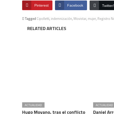
Pinterest
Facebook
Twitter
Tagged
Cipolletti
,
indemnización
,
Movistar
,
mujer
,
Registro N
RELATED ARTICLES
ACTUALIDAD
ACTUALIDAD
Hugo Moyano, tras el conflicto
Daniel Ar