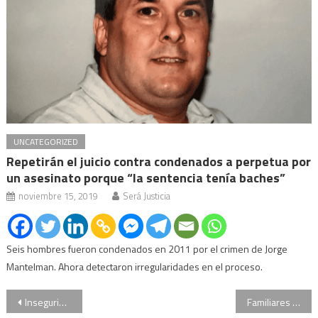
UNCATEGORIZED
Repetirán el juicio contra condenados a perpetua por
un asesinato porque “la sentencia tenía baches”
noviembre 15, 2019
Será Justicia
Seis hombres fueron condenados en 2011 por el crimen de Jorge
Mantelman. Ahora detectaron irregularidades en el proceso.
Navegación
Inseguridad en la Ciudad: bajaron un 10% los robos y hubo un 22% más de detenidos en asaltos
Familiares de Cinthia Choque y agentes de tránsito se concentran en el Obelisco