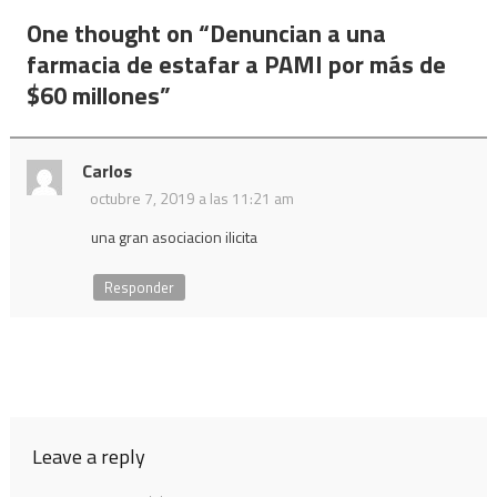
de
One thought on “
Denuncian a una
entradas
farmacia de estafar a PAMI por más de
$60 millones
”
Carlos
octubre 7, 2019 a las 11:21 am
una gran asociacion ilicita
Responder
Leave a reply