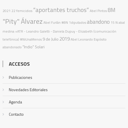
“aportantes truchos”
8M
2021
22 femicidios
Abel Pintos
"Pity" Álvarez
abandono
Abel Furlán
#8N
1diputados
15 N
abal
medina
+ATR
- Leandro Galetti - Daniela Dupuy - Elizabeth (comunicación
2019
9 de Julio
telefónica)
#NiUnaMenos
Abel Leonardo Espósito
"Indio" Solari
abandonado
ACCESOS
Publicaciones
Novedades Editoriales
Agenda
Contacto