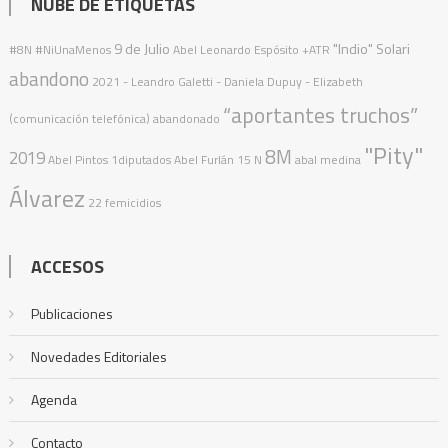
NUBE DE ETIQUETAS
9 de Julio
"Indio" Solari
#8N
#NiUnaMenos
Abel Leonardo Espósito
+ATR
abandono
2021
- Leandro Galetti - Daniela Dupuy - Elizabeth
“aportantes truchos”
(comunicación telefónica)
abandonado
"Pity"
8M
2019
Abel Pintos
1diputados
Abel Furlán
15 N
abal medina
Álvarez
22 femicidios
ACCESOS
Publicaciones
Novedades Editoriales
Agenda
Contacto