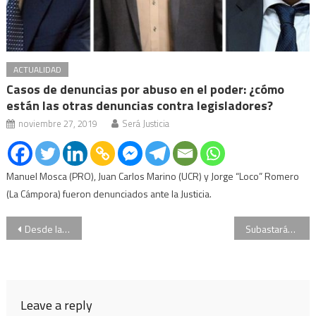
ACTUALIDAD
Casos de denuncias por abuso en el poder: ¿cómo
están las otras denuncias contra legisladores?
noviembre 27, 2019
Será Justicia
Manuel Mosca (PRO), Juan Carlos Marino (UCR) y Jorge “Loco” Romero
(La Cámpora) fueron denunciados ante la Justicia.
Navegación
Desde la ONU se comprometieron a generar negociaciones por la soberanía de Malvinas
Subastarán a mitad de precio la flota aérea de Lázaro Báez
de
entradas
Leave a reply