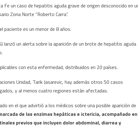
caso
ta Fe un caso de hepatitis aguda grave de origen desconocido en u
de
sario Zona Norte “Roberto Carra”.
hepatitis
aguda
 el paciente es un menor de 8 años.
grave
en
S) lanzó un alerta sobre la aparición de un brote de hepatitis aguda
el
o.
país:
cuáles
icables con esta enfermedad, distribuidos en 20 países.
son
los
Naciones Unidad, Tarik Jasarevic, hay además otros 50 casos
síntomas
igados, y al menos cuatro regiones están afectadas.
do en el que advirtió a los médicos sobre una posible aparición de
marcada de las enzimas hepáticas e ictericia, acompañado en
inales previos que incluyen dolor abdominal, diarrea y