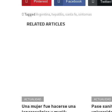
Pinterest
Facebook
Twitter
Tagged
Argentina
,
hepatitis
,
santa fe
,
sintomas
RELATED ARTICLES
ACTUALIDAD
ACTUALIDAD
Una mujer fue hacerse una
Pase sanit
laparoscópica y murió:
universid