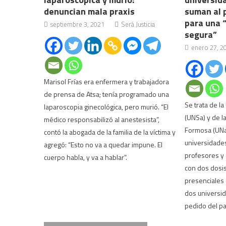
denuncian mala praxis
suman al p
para una 
septiembre 3, 2021
Será Justicia
segura”
enero 27, 2
Marisol Frías era enfermera y trabajadora
de prensa de Atsa; tenía programado una
Se trata de l
laparoscopia ginecológica, pero murió. “El
(UNSa) y de l
médico responsabilizó al anestesista”,
Formosa (UNaF
contó la abogada de la familia de la víctima y
universidades
agregó: “Esto no va a quedar impune. El
profesores y
cuerpo habla, y va a hablar”.
con dos dosis 
presenciales 
dos universid
pedido del pa