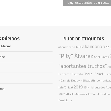
Jujuy: estudiantes de un colegio se intoxicaron por consumir brownies con marihuana
S RÁPIDOS
NUBE DE ETIQUETAS
abandono
 Maciel
9 de 
abandonado
#8N
"Pity" Álvarez
idad
Abel Pintos
“aportantes truchos”
Ab
"Indio" Solari
Leonardo Espósito
- Lea
- Daniela Dupuy - Elizabeth (comunica
2019
telefónica)
15 N
1diputados
Abe
ama
2021
#NiUnaMenos
+ATR
abal medina
femicidios