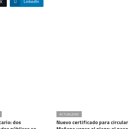
LinkedIn
/X
ACTUALIDAD
ario: dos
Nuevo certificado para circular 
ades públicas se
Mañana vence el plazo: el paso