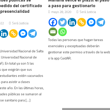
edido del certificado
a paso para gestionarlo
“presencialidad
mayo 28, 2020
Será Justicia
022
Será Justicia
Todas las personas que hagan tareas
esenciales y exceptuadas deberán
a Universidad Nacional de Salta
gestionar este permiso a través de la we
a Universidad Nacional de
o la app CuidAR.
). En total ya son 5 las
 que exigirán que sus
 estudiantes estén vacunados
para asistir a clases
este año. En las últimas horas,
ades públicas se sumaron al
se sanitario para […]