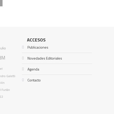
ACCESOS
Publicaciones
Julio
8M
Novedades Editoriales
el
Agenda
ndro Galetti
Contacto
ción
l Furlán
22