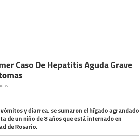
imer Caso De Hepatitis Aguda Grave
ntomas
en
ados
Detectaron
en
Santa
ómitos y diarrea, se sumaron el hígado agrandado
Fe
rata de un niño de 8 años que está internado en
el
dad de Rosario.
primer