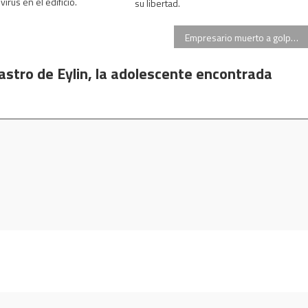
irus en el edificio.
su libertad.
Empresario muerto a golpes: analizan las cámaras de seguridad que detectaron un auto blanco
astro de Eylin, la adolescente encontrada