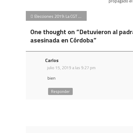
propagado el v
Navegación
Elecciones 2019: La CGT no apoyará a ninguna fórmula
de
One thought on “
Detuvieron al padr
entradas
asesinada en Córdoba
”
Carlos
julio 15, 2019 a las 9:27 pm
bien
Responder