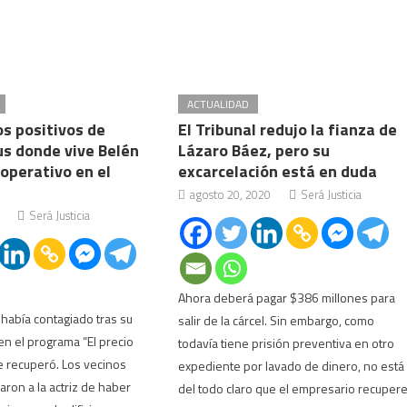
ACTUALIDAD
os positivos de
El Tribunal redujo la fianza de
us donde vive Belén
Lázaro Báez, pero su
operativo en el
excarcelación está en duda
agosto 20, 2020
Será Justicia
Será Justicia
Ahora deberá pagar $386 millones para
había contagiado tras su
salir de la cárcel. Sin embargo, como
en el programa “El precio
todavía tiene prisión preventiva en otro
se recuperó. Los vecinos
expediente por lavado de dinero, no está
aron a la actriz de haber
del todo claro que el empresario recuper