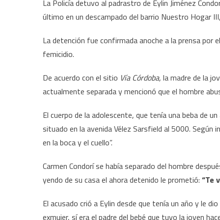
La Policía detuvo al padrastro de Eylin Jiménez Condo
último en un descampado del barrio Nuestro Hogar III,
La detención fue confirmada anoche a la prensa por el
femicidio.
De acuerdo con el sitio
Vía Córdoba,
la madre de la jo
actualmente separada y mencionó que el hombre abusa
El cuerpo de la adolescente, que tenía una beba de 
situado en la avenida Vélez Sarsfield al 5000. Según i
en la boca y el cuello”.
Carmen Condorí se había separado del hombre después
yendo de su casa el ahora detenido le prometió:
“Te 
El acusado crió a Eylin desde que tenía un año y le di
exmujer, sí era el padre del bebé que tuvo la joven h