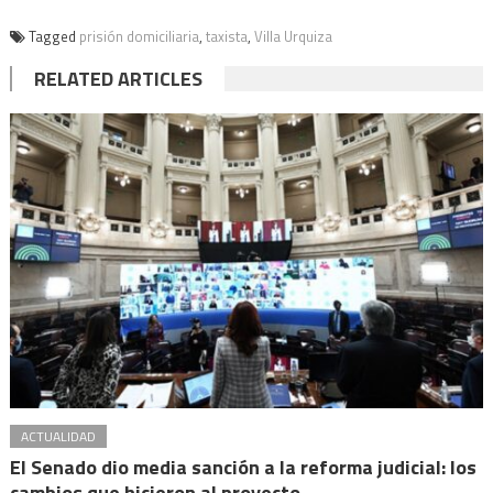
Tagged
prisión domiciliaria
,
taxista
,
Villa Urquiza
RELATED ARTICLES
ACTUALIDAD
El Senado dio media sanción a la reforma judicial: los
cambios que hicieron al proyecto