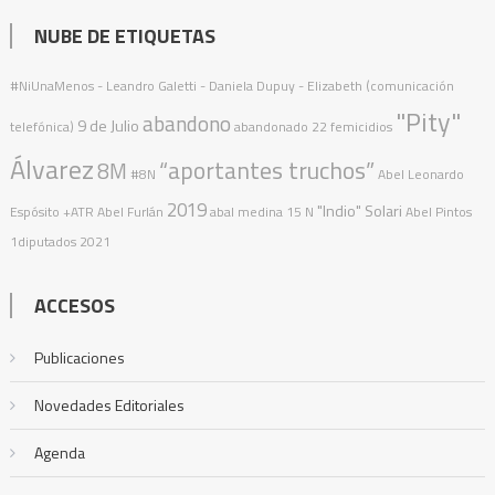
NUBE DE ETIQUETAS
#NiUnaMenos
- Leandro Galetti - Daniela Dupuy - Elizabeth (comunicación
"Pity"
abandono
9 de Julio
telefónica)
abandonado
22 femicidios
Álvarez
“aportantes truchos”
8M
#8N
Abel Leonardo
2019
"Indio" Solari
Espósito
+ATR
Abel Furlán
abal medina
15 N
Abel Pintos
1diputados
2021
ACCESOS
Publicaciones
Novedades Editoriales
Agenda