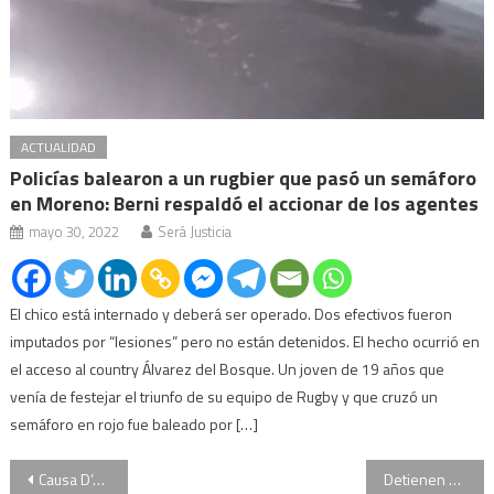
ACTUALIDAD
Policías balearon a un rugbier que pasó un semáforo
en Moreno: Berni respaldó el accionar de los agentes
mayo 30, 2022
Será Justicia
El chico está internado y deberá ser operado. Dos efectivos fueron
imputados por “lesiones” pero no están detenidos. El hecho ocurrió en
el acceso al country Álvarez del Bosque. Un joven de 19 años que
venía de festejar el triunfo de su equipo de Rugby y que cruzó un
semáforo en rojo fue baleado por […]
Navegación
Causa D’Alessio: el fiscal Bidone “está contando todo lo que sabe”
Detienen a prefecto principal acusado de integrar la presunta banda de espías de D’Alessio