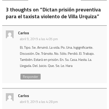
de
3 thoughts on “
Dictan prisión preventiva
entradas
para el taxista violento de Villa Urquiza
”
Carlos
abril 9, 2019 a las 4:05 pm
Et. Tipo. Se. Arruinó. La vida. Po. Una. Isgignificante.
Discusión. De. Tránsito. No. Sólo. Perdió. El. Trabajo.
También. Estará en prisión. En. Su. Casa. Hasta. La.
Llegada. Del. Juicio. Que. Se. Le. Hara
Responder
Carlos
abril 9, 2019 a las 4:28 pm