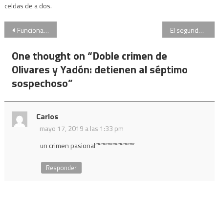
celdas de a dos.
Navegación
Funcionarios públicos estafaban al Gobierno bonaerense con compras truchas
El segundo juicio contra Cristina Kirchner sería en septiembre
de
One thought on “
Doble crimen de
entradas
Olivares y Yadón: detienen al séptimo
sospechoso
”
Carlos
mayo 17, 2019 a las 1:33 pm
un crimen pasional””””””””””””””””
Responder