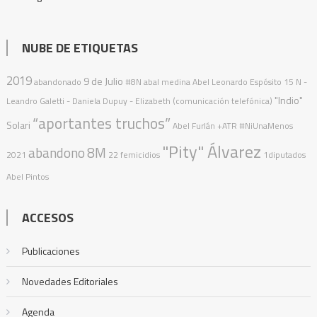
NUBE DE ETIQUETAS
2019
9 de Julio
abandonado
#8N
abal medina
Abel Leonardo Espósito
15 N
-
"Indio"
Leandro Galetti - Daniela Dupuy - Elizabeth (comunicación telefónica)
“aportantes truchos”
Solari
Abel Furlán
+ATR
#NiUnaMenos
"Pity" Álvarez
abandono
8M
2021
22 femicidios
1diputados
Abel Pintos
ACCESOS
Publicaciones
Novedades Editoriales
Agenda