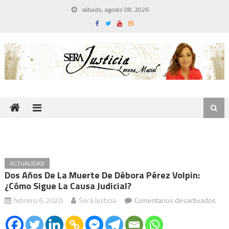
Skip
sábado, agosto 08, 2026
to
content
ACTUALIDAD
Dos Años De La Muerte De Débora Pérez Volpin:
¿Cómo Sigue La Causa Judicial?
en
febrero 6, 2020
Será Justicia
Comentarios desactivados
Dos
año