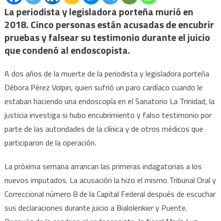
de
La periodista y legisladora porteña murió en
la
2018. Cinco personas están acusadas de encubrir
mue
pruebas y falsear su testimonio durante el juicio
de
que condenó al endoscopista.
Déb
Pér
A dos años de la muerte de la periodista y legisladora porteña
Volp
Débora Pérez Volpin, quien sufrió un paro cardíaco cuando le
¿Có
estaban haciendo una endoscopía en el Sanatorio La Trinidad, la
sigu
justicia investiga si hubo encubrimiento y falso testimonio por
la
parte de las autoridades de la clínica y de otros médicos que
cau
participaron de la operación.
judic
La próxima semana arrancan las primeras indagatorias a los
nuevos imputados. La acusación la hizo el mismo Tribunal Oral y
Correccional número 8 de la Capital Federal después de escuchar
sus declaraciones durante juicio a Bialolenkier y Puente.