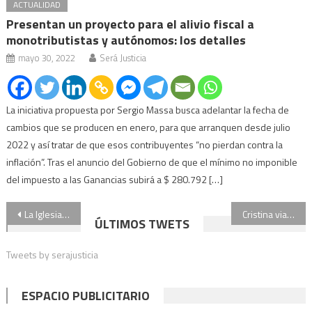
ACTUALIDAD
Presentan un proyecto para el alivio fiscal a
monotributistas y autónomos: los detalles
mayo 30, 2022
Será Justicia
La iniciativa propuesta por Sergio Massa busca adelantar la fecha de
cambios que se producen en enero, para que arranquen desde julio
2022 y así tratar de que esos contribuyentes “no pierdan contra la
inflación”. Tras el anuncio del Gobierno de que el mínimo no imponible
del impuesto a las Ganancias subirá a $ 280.792 […]
Navegación
La Iglesia convocó a una movilización para el Día Internacional De La Mujer en rechazo al proyecto del aborto
Cristina viajó a Cuba para visitar a Florencia Kirchner
ÚLTIMOS TWETS
de
Tweets by serajusticia
entradas
ESPACIO PUBLICITARIO