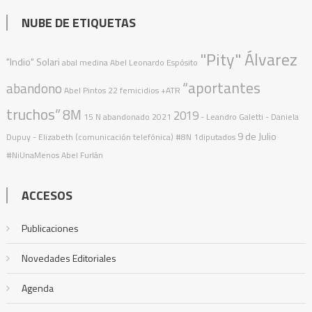
NUBE DE ETIQUETAS
"Pity" Álvarez
"Indio" Solari
abal medina
Abel Leonardo Espósito
“aportantes
abandono
Abel Pintos
22 femicidios
+ATR
truchos”
8M
2019
15 N
abandonado
2021
- Leandro Galetti - Daniela
9 de Julio
Dupuy - Elizabeth (comunicación telefónica)
#8N
1diputados
#NiUnaMenos
Abel Furlán
ACCESOS
Publicaciones
Novedades Editoriales
Agenda