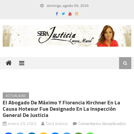
Skip
domingo, agosto 09, 2026
to
content
ACTUALIDAD
El Abogado De Máximo Y Florencia Kirchner En La
Causa Hotesur Fue Designado En La Inspección
General De Justicia
en
enero 29, 2020
Será Justicia
Comentarios desactivados
El