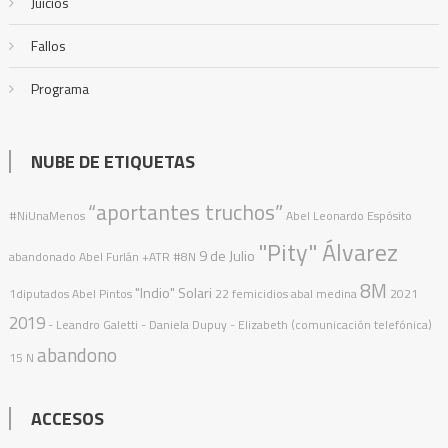
Juicios
Fallos
Programa
NUBE DE ETIQUETAS
“aportantes truchos”
#NiUnaMenos
Abel Leonardo Espósito
"Pity" Álvarez
9 de Julio
abandonado
Abel Furlán
+ATR
#8N
8M
"Indio" Solari
1diputados
Abel Pintos
22 femicidios
abal medina
2021
2019
- Leandro Galetti - Daniela Dupuy - Elizabeth (comunicación telefónica)
abandono
15 N
ACCESOS