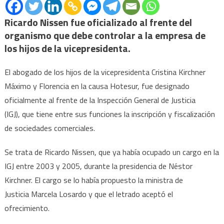
abo
de
Ricardo Nissen fue oficializado al frente del
Máx
organismo que debe controlar a la empresa de
y
los hijos de la vicepresidenta.
Flor
Kirc
El abogado de los hijos de la vicepresidenta Cristina Kirchner
en
Máximo y Florencia en la causa Hotesur, fue designado
la
oficialmente al frente de la Inspección General de Justicia
caus
(IGJ), que tiene entre sus funciones la inscripción y fiscalización
Hote
de sociedades comerciales.
fue
des
Se trata de Ricardo Nissen, que ya había ocupado un cargo en la
en
IGJ entre 2003 y 2005, durante la presidencia de Néstor
la
Kirchner. El cargo se lo había propuesto la ministra de
Insp
Justicia Marcela Losardo y que el letrado aceptó el
Gene
de
ofrecimiento.
Justi