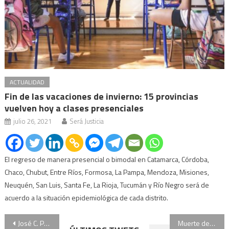
ACTUALIDAD
Fin de las vacaciones de invierno: 15 provincias
vuelven hoy a clases presenciales
julio 26, 2021
Será Justicia
El regreso de manera presencial o bimodal en Catamarca, Córdoba,
Chaco, Chubut, Entre Ríos, Formosa, La Pampa, Mendoza, Misiones,
Neuquén, San Luis, Santa Fe, La Rioja, Tucumán y Río Negro será de
acuerdo a la situación epidemiológica de cada distrito.
Navegación
José C. Paz: encuentran restos descuartizados de una persona en una vivienda
Muerte de Fernando Báez Sosa: qué se sabe hasta ahora de la investigación