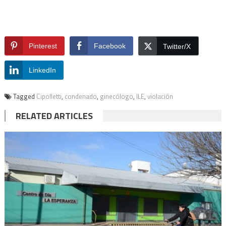
Pinterest
Facebook
Twitter/X
LinkedIn
Tagged
Cipolletti
,
condenado
,
ginecólogo
,
ILE
,
violación
RELATED ARTICLES