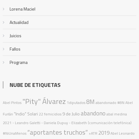
Lorena Maciel
Actualidad
Juicios
Fallos
Programa
NUBE DE ETIQUETAS
"Pity" Álvarez
8M
Abel Pintos
1diputados
abandonado
#8N
Abel
abandono
"Indio" Solari
9 de Julio
Furlán
22 femicidios
abal medina
2021
- Leandro Galetti - Daniela Dupuy - Elizabeth (comunicación telefónica)
“aportantes truchos”
2019
#NiUnaMenos
+ATR
Abel Leonardo