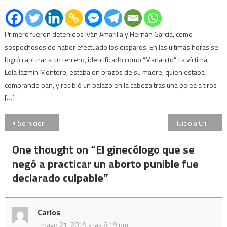
Primero fueron detenidos Iván Amarilla y Hernán García, como
sospechosos de haber efectuado los disparos. En las últimas horas se
logró capturar a un tercero, identificado como “Marianito”. La víctima,
Lola Jazmín Montero, estaba en brazos de su madre, quien estaba
comprando pan, y recibió un balazo en la cabeza tras una pelea a tiros
[…]
Navegación
Se hicieron pasar por pacientes y asesinaron al padre de una cardióloga
Juicio a Cristina: los dirigentes políticos que la acompañarán en Comodoro Py
de
One thought on “
El ginecólogo que se
entradas
negó a practicar un aborto punible fue
declarado culpable
”
Carlos
mayo 21, 2019 a las 8:19 pm